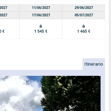
2027
11/06/2027
29/06/2027
2027
17/06/2027
05/07/2027
0 €
1 545 €
1 465 €
Itinerario
Fr
Franc
e cul
sue n
Heinr