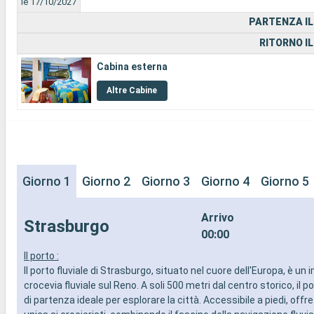
le 17/10/2027
PARTENZA IL
RITORNO IL
Cabina esterna
Altre Cabine
Giorno 1
Giorno 2
Giorno 3
Giorno 4
Giorno 5
Arrivo
Strasburgo
00:00
Il porto :
Il porto fluviale di Strasburgo, situato nel cuore dell'Europa, è un
crocevia fluviale sul Reno. A soli 500 metri dal centro storico, il p
di partenza ideale per esplorare la città. Accessibile a piedi, off