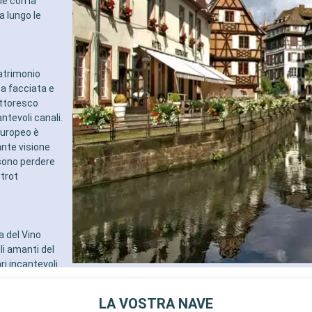
le con la
a lungo le
atrimonio
a facciata e
ittoresco
ntevoli canali.
 europeo è
ante visione
ssono perdere
strot
a del Vino
li amanti del
ri incantevoli
 Regionale dei
aden-Baden, in
LA VOSTRA NAVE
di fama