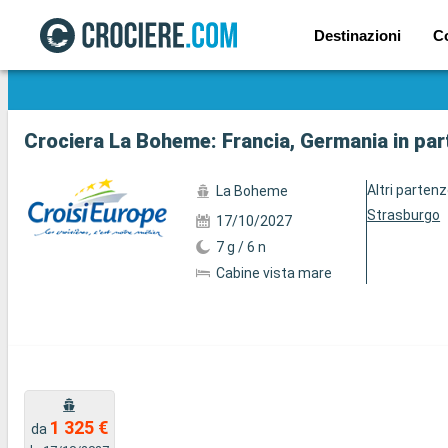
Destinazioni
C
Mostra le altre 18 foto
Crociera La Boheme: Francia, Germania in pa
Altri parten
La Boheme
Strasburgo
17/10/2027
7 g / 6 n
Cabine vista mare
1 325 €
da