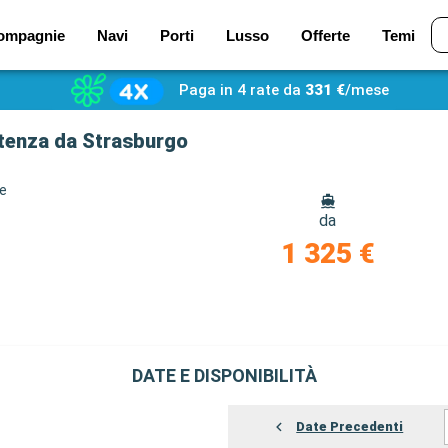
ompagnie
Navi
Porti
Lusso
Offerte
Temi
Paga in 4 rate da
331 €
/mese
rtenza da Strasburgo
ze
da
1 325 €
DATE E DISPONIBILITÀ
Date Precedenti