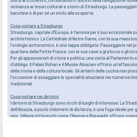
unica ai crocieristi, combinando il fascino della navigazione fluvia
vicinanza ai tesori culturali e storici di Strasburgo. La passeggiat
banchine è di per sé un invito alla scoperta.
Cosa visitare a Strasburgo
Strasburgo, capitale d'Europa, è famosa per il suo eccezionale p
architettonico. La Cattedrale di Notre-Dame, con la sua maestos
l'orologio astronomico, è una tappa obbligata. Passeggiate nel p
quartiere della Petite France, con le sue case a graticcio e gli inca
Per gli appassionati di storia e politica, una visita al Parlamento
d'obbligo. Il Palais Rohan e il Musée Alsacien offrono un'affascin
della storia e della cultura locale. Gli amanti della cucina non po
l'occasione di assaggiare le specialità alsaziane nei numerosi bi
tradizionali.
Cosa visitare nei dintorni
I dintorni di Strasburgo sono ricchi di luoghi di interesse. La Strad
dell'Alsazia, a pochi chilometri di distanza, è una fuga ideale per g
vino. Villaggi pittoreschi come Obernai e Riquewihr offrono scena
per gite di un giorno. Per gli amanti della natura, il Parco Naturale
Vosgi del Nord offre magnifiche passeggiate. Infine, la città di B
Germania, è facilmente raggiungibile e offre esperienze termali 