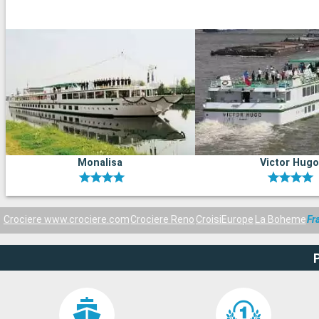
Monalisa
Victor Hugo
Crociere www.crociere.com
Crociere Reno
CroisiEurope
La Boheme
Fr