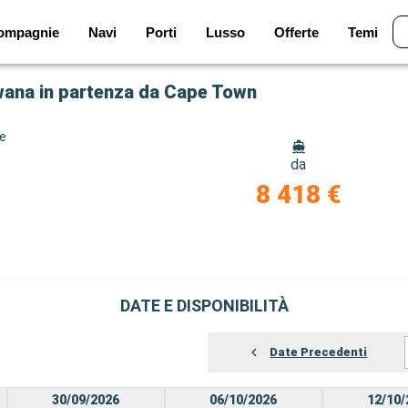
ompagnie
Navi
Porti
Lusso
Offerte
Temi
swana in partenza da Cape Town
ze
da
8 418 €
DATE E DISPONIBILITÀ
Date Precedenti
30/09/2026
06/10/2026
12/10/