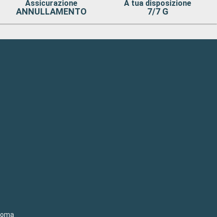
Assicurazione
A tua disposizione
ANNULLAMENTO
7/7 G
-Roma