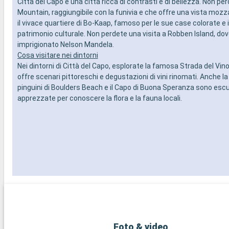
Città del Capo è una città ricca di contrasti e di bellezza. Non per
Mountain, raggiungibile con la funivia e che offre una vista mozz
il vivace quartiere di Bo-Kaap, famoso per le sue case colorate e i
patrimonio culturale. Non perdete una visita a Robben Island, dov
imprigionato Nelson Mandela.
Cosa visitare nei dintorni
Nei dintorni di Città del Capo, esplorate la famosa Strada del Vin
offre scenari pittoreschi e degustazioni di vini rinomati. Anche la 
pinguini di Boulders Beach e il Capo di Buona Speranza sono escu
apprezzate per conoscere la flora e la fauna locali.
Foto & video