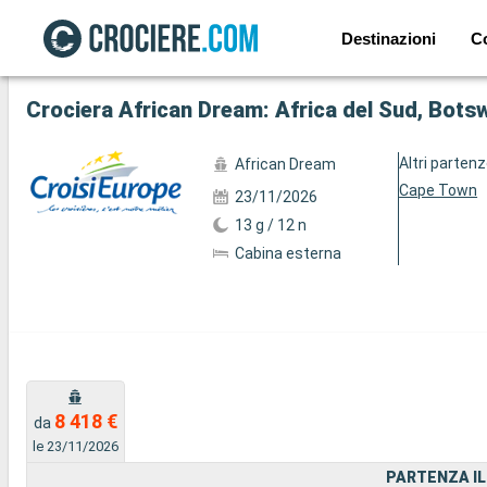
Destinazioni
C
Mostra le altre 36 foto
Crociera African Dream: Africa del Sud, Bot
Altri parten
African Dream
Cape Town
23/11/2026
13 g / 12 n
Cabina esterna
8 418 €
da
le 23/11/2026
PARTENZA IL