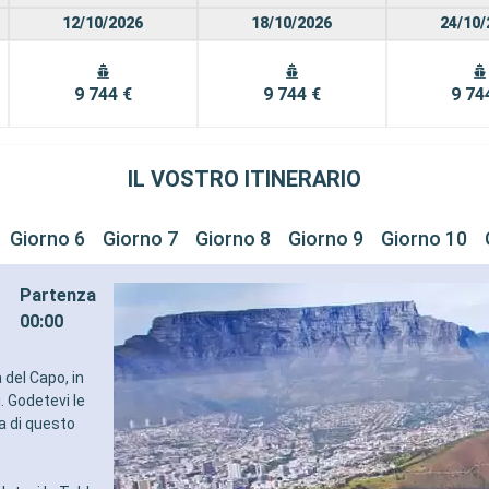
12/10/2026
18/10/2026
24/10/
9 744 €
9 744 €
9 74
IL VOSTRO ITINERARIO
Giorno 6
Giorno 7
Giorno 8
Giorno 9
Giorno 10
Partenza
00:00
à del Capo, in
. Godetevi le
a di questo