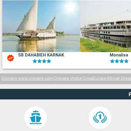
SB DAHABIEH KARNAK
Monalisa
Crociere www.crociere.com
Crociere chobe
CroisiEurope
African Dre