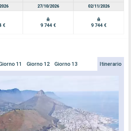
2026
27/10/2026
02/11/2026
4 €
9 744 €
9 744 €
Giorno 11
Giorno 12
Giorno 13
Itinerario
Ca
Il por
Situa
Sudaf
viste
imper
Cosa 