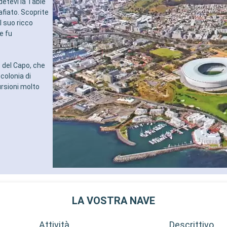
detevi la Table
afiato. Scoprite
l suo ricco
e fu
o del Capo, che
colonia di
rsioni molto
LA VOSTRA NAVE
Attività
Descrittivo