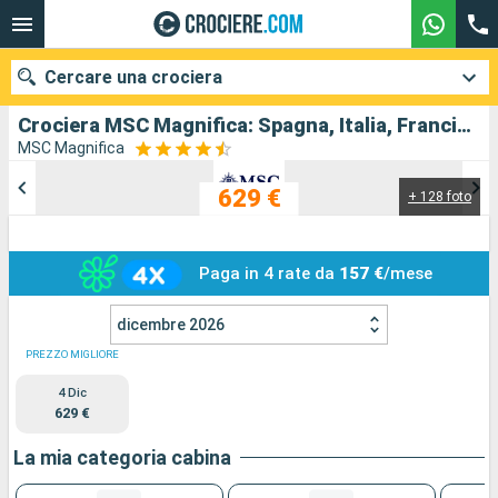
Cercare una crociera
Crociera MSC Magnifica: Spagna, Italia, Francia in partenza da Barcellona
MSC Magnifica
629 €
+ 128 foto
Le nostre destinazioni
Mesi di partenza
Paga in 4 rate da
157 €
/mese
Porti
Compagnie
dicembre 2026
Ricerca
PREZZO MIGLIORE
4 Dic
629 €
La mia categoria cabina