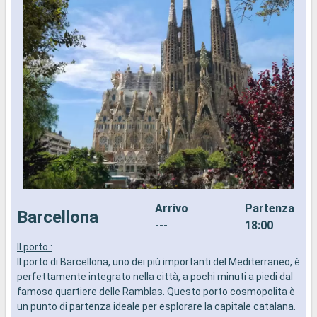
Arrivo
Partenza
Barcellona
---
18:00
Il porto :
I
Il porto di Barcellona, uno dei più importanti del Mediterraneo, è
I
perfettamente integrato nella città, a pochi minuti a piedi dal
M
famoso quartiere delle Ramblas. Questo porto cosmopolita è
P
un punto di partenza ideale per esplorare la capitale catalana.
r