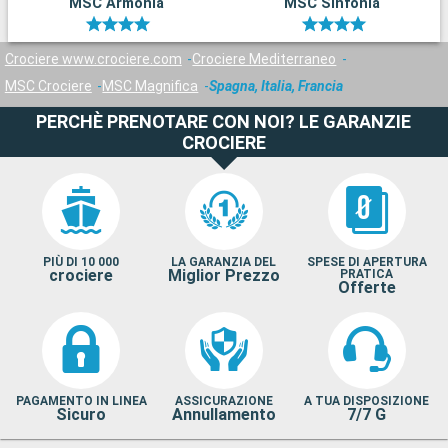
MSC Armonia
MSC Sinfonia
Crociere www.crociere.com
Crociere Mediterraneo
MSC Crociere
MSC Magnifica
Spagna, Italia, Francia
PERCHÈ PRENOTARE CON NOI? LE GARANZIE
CROCIERE
PIÙ DI 10 000
LA GARANZIA DEL
SPESE DI APERTURA
crociere
Miglior Prezzo
PRATICA
Offerte
PAGAMENTO IN LINEA
ASSICURAZIONE
A TUA DISPOSIZIONE
Sicuro
Annullamento
7/7 G