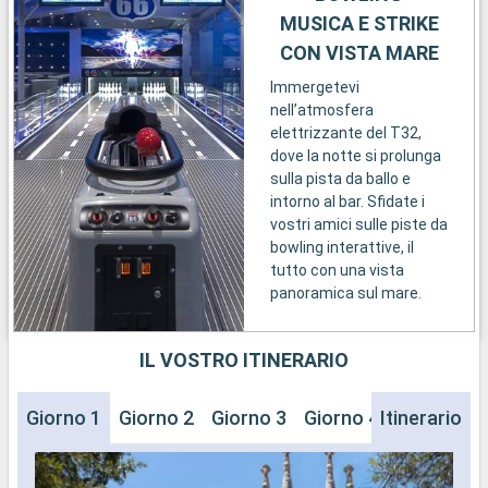
MUSICA E STRIKE
CON VISTA MARE
Immergetevi
nell’atmosfera
elettrizzante del T32,
dove la notte si prolunga
sulla pista da ballo e
intorno al bar. Sfidate i
vostri amici sulle piste da
bowling interattive, il
tutto con una vista
panoramica sul mare.
IL VOSTRO ITINERARIO
Giorno 1
Giorno 2
Giorno 3
Giorno 4
Itinerario
Giorno 5