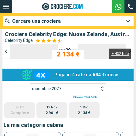
Cercare una crociera
Crociera Celebrity Edge: Nuova Zelanda, Australia in partenza da Sydney
Celebrity Edge
2 134 €
+ 432 foto
Le nostre destinazioni
Mesi di partenza
Paga in 4 rate da
534 €
/mese
Porti
Compagnie
dicembre 2027
Ricerca
PREZZO MIGLIORE
28 Ott
19 Nov
1 Dic
Completo
2 961 €
2 134 €
La mia categoria cabina