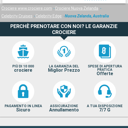
Crociere www.crociere.com
Crociere Nuova Zelanda
Celebrity Cruises
Celebrity Edge
Nuova Zelanda, Australia
PERCHÈ PRENOTARE CON NOI? LE GARANZIE
CROCIERE
PIÙ DI 10 000
LA GARANZIA DEL
SPESE DI APERTURA
crociere
Miglior Prezzo
PRATICA
Offerte
PAGAMENTO IN LINEA
ASSICURAZIONE
A TUA DISPOSIZIONE
Sicuro
Annullamento
7/7 G