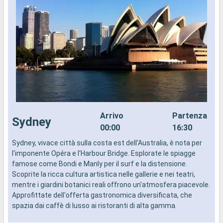
Arrivo
Partenza
Sydney
00:00
16:30
Sydney, vivace città sulla costa est dell'Australia, è nota per
I
l'imponente Opéra e l'Harbour Bridge. Esplorate le spiagge
d
famose come Bondi e Manly per il surf e la distensione.
a
Scoprite la ricca cultura artistica nelle gallerie e nei teatri,
i
mentre i giardini botanici reali offrono un'atmosfera piacevole.
Approfittate dell'offerta gastronomica diversificata, che
spazia dai caffè di lusso ai ristoranti di alta gamma.