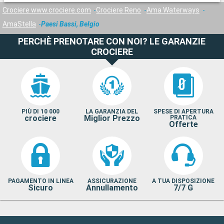
Crociere www.crociere.com
Crociere Reno
Ama Waterways
AmaStella
Paesi Bassi, Belgio
PERCHÈ PRENOTARE CON NOI? LE GARANZIE
CROCIERE
PIÙ DI 10 000
LA GARANZIA DEL
SPESE DI APERTURA
crociere
Miglior Prezzo
PRATICA
Offerte
PAGAMENTO IN LINEA
ASSICURAZIONE
A TUA DISPOSIZIONE
Sicuro
Annullamento
7/7 G