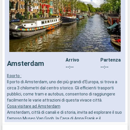
Arrivo
Partenza
Amsterdam
--:--
--:--
Il porto :
I
Il porto di Amsterdam, uno dei più grandi d'Europa, si trova a
I
circa 3 chilometri dal centro storico. Gli efficienti trasporti
c
pubblici, come tram e autobus, consentono di raggiungere
p
facilmente le varie attrazioni di questa vivace città.
f
Cosa visitare ad Amsterdam
C
Amsterdam, città di canali e di storia, invita ad esplorare il suo
A
famoso Museo Van Gogh, la Casa di Anna Frank e il
f
Rijksmuseum. Una passeggiata lungo i canali vi farà scoprire
R