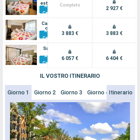
esterna
Completo
Altre
2 927 €
Cabine
Cabina
con
Altre
balcone
3 883 €
3 883 €
Cabine
Suite
Altre
6 057 €
6 404 €
Cabine
IL VOSTRO ITINERARIO
Giorno 1
Giorno 2
Giorno 3
Giorno 4
Itinerario
Giorno 5