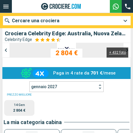
Cercare una crociera
Crociera Celebrity Edge: Australia, Nuova Zelanda in partenza da Sydney
Celebrity Edge
2 804 €
+ 432 foto
Le nostre destinazioni
Mesi di partenza
Paga in 4 rate da
701 €
/mese
Porti
Compagnie
gennaio 2027
Ricerca
PREZZO MIGLIORE
14 Gen
2 804 €
La mia categoria cabina