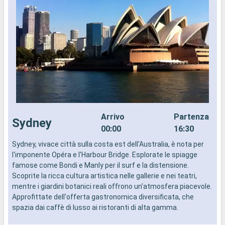
Arrivo
Partenza
Sydney
00:00
16:30
Sydney, vivace città sulla costa est dell'Australia, è nota per
I
l'imponente Opéra e l'Harbour Bridge. Esplorate le spiagge
d
famose come Bondi e Manly per il surf e la distensione.
a
Scoprite la ricca cultura artistica nelle gallerie e nei teatri,
i
mentre i giardini botanici reali offrono un'atmosfera piacevole.
Approfittate dell'offerta gastronomica diversificata, che
spazia dai caffè di lusso ai ristoranti di alta gamma.