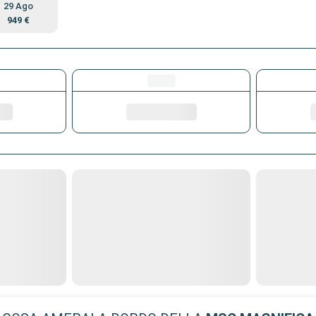
29 Ago
949 €