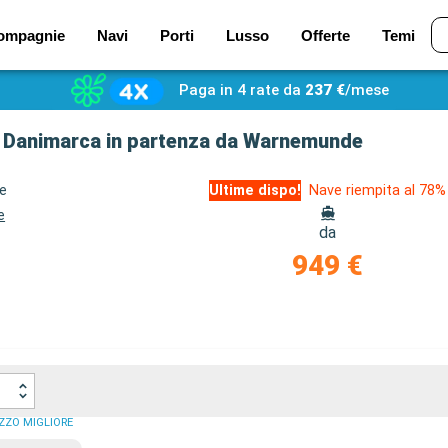
ompagnie
Navi
Porti
Lusso
Offerte
Temi
Paga in 4 rate da
237 €
/mese
, Danimarca in partenza da Warnemunde
ze
Ultime dispo!
Nave riempita al 78%
e
da
n
949 €
ZZO MIGLIORE