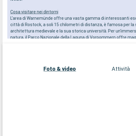
Cosa visitare nei dintorni
L'area di Warnemünde offre una vasta gamma di interessanti esc
città di Rostock, a soli 15 chilometri di distanza, è famosa per la
architettura medievale e la sua storica università. Per un'immers
natura, il Parco Nazionale della Laguna di Vorpommern offre mag
lagunari ed è ideale per il birdwatching. L'affascinante città di B
la sua chiesa gotica e il famoso treno a vapore Molli, è un'ottima 
giorno. Infine, la città di Schwerin, con il suo magnifico castello su
must per gli amanti della storia e dell'architettura.
Foto & video
Attività