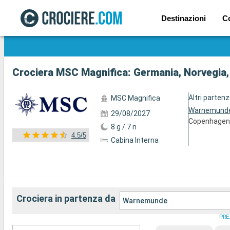
Destinazioni
C
Mostra le altre 128 foto
Crociera MSC Magnifica: Germania, Norvegia
Altri parten
MSC Magnifica
Warnemund
29/08/2027
Copenhage
8 g / 7 n
4.5/5
Cabina Interna
Crociera in partenza da
Warnemunde
PRE