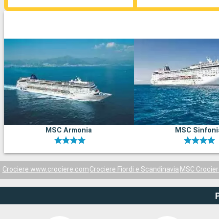
MSC Armonia
MSC Sinfoni
Crociere www.crociere.com
Crociere Fiordi e Scandinavia
MSC Crocier