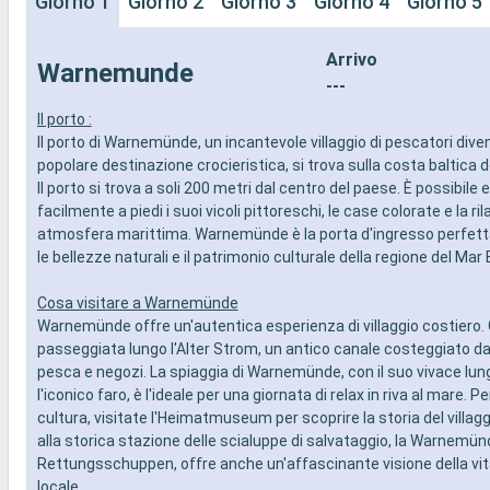
Giorno 1
Giorno 2
Giorno 3
Giorno 4
Giorno 5
Arrivo
Warnemunde
---
Il porto :
Il porto di Warnemünde, un incantevole villaggio di pescatori div
popolare destinazione crocieristica, si trova sulla costa baltica 
Il porto si trova a soli 200 metri dal centro del paese. È possibile 
facilmente a piedi i suoi vicoli pittoreschi, le case colorate e la r
atmosfera marittima. Warnemünde è la porta d'ingresso perfetta
le bellezze naturali e il patrimonio culturale della regione del Mar 
Cosa visitare a Warnemünde
Warnemünde offre un'autentica esperienza di villaggio costiero.
passeggiata lungo l'Alter Strom, un antico canale costeggiato d
pesca e negozi. La spiaggia di Warnemünde, con il suo vivace lu
l'iconico faro, è l'ideale per una giornata di relax in riva al mare. P
cultura, visitate l'Heimatmuseum per scoprire la storia del villagg
alla storica stazione delle scialuppe di salvataggio, la Warnemün
Rettungsschuppen, offre anche un'affascinante visione della vi
locale.