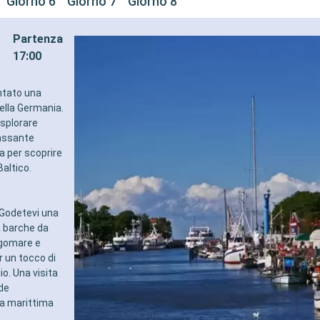
Giorno 6
Giorno 7
Giorno 8
Partenza
17:00
entato una
della Germania.
esplorare
ilassante
 per scoprire
Baltico.
 Godetevi una
a barche da
ngomare e
er un tocco di
io. Una visita
de
ta marittima