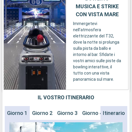
MUSICA E STRIKE
CON VISTA MARE
Immergetevi
nell’atmosfera
elettrizzante del T32,
dove la notte si prolunga
sulla pista da ballo e
intorno al bar. Sfidate i
vostri amici sulle piste da
bowling interattive, il
tutto con una vista
panoramica sul mare.
IL VOSTRO ITINERARIO
Giorno 1
Giorno 2
Giorno 3
Giorno 4
Itinerario
Giorno 5