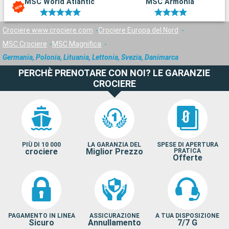
MSC World Atlantic
MSC Armonia
Crociere www.crociere.com
Crociere Europa del Nord
MSC Crociere
MSC Magnifica
Germania, Polonia, Lituania, Lettonia, Svezia, Danimarca
PERCHÈ PRENOTARE CON NOI? LE GARANZIE
CROCIERE
PIÙ DI 10 000
LA GARANZIA DEL
SPESE DI APERTURA
crociere
Miglior Prezzo
PRATICA
Offerte
PAGAMENTO IN LINEA
ASSICURAZIONE
A TUA DISPOSIZIONE
Sicuro
Annullamento
7/7 G