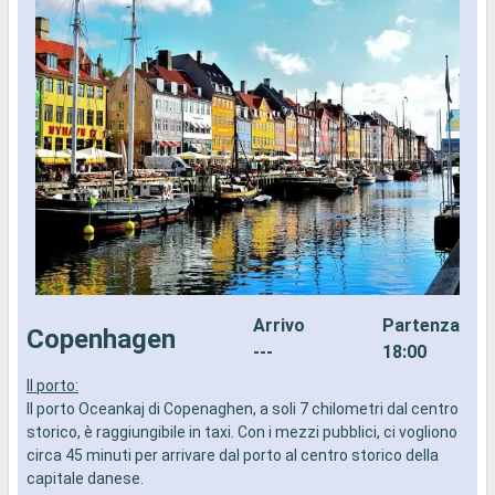
Arrivo
Partenza
Copenhagen
---
18:00
Il porto:
I
Il porto Oceankaj di Copenaghen, a soli 7 chilometri dal centro
I
storico, è raggiungibile in taxi. Con i mezzi pubblici, ci vogliono
d
circa 45 minuti per arrivare dal porto al centro storico della
s
capitale danese.
m