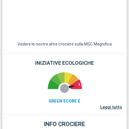
una fuga tranquilla.
d
e
D
M
c
d
Vedere le nostre altre crociere sulla MSC Magnifica
INIZIATIVE ECOLOGICHE
GREEN SCORE E
Leggi tutto
INFO CROCIERE