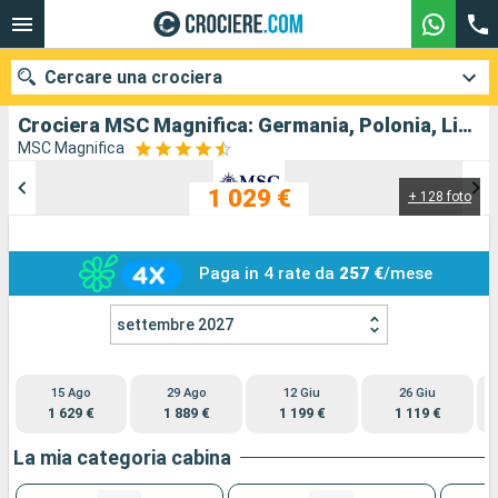
Cercare una crociera
Crociera MSC Magnifica: Germania, Polonia, Lituania, Lettonia, Svezia, Danimarca in partenza da Copenhagen
MSC Magnifica
1 029 €
+ 128 foto
Le nostre destinazioni
Mesi di partenza
Paga in 4 rate da
257 €
/mese
Porti
Compagnie
settembre 2027
Ricerca
15 Ago
29 Ago
12 Giu
26 Giu
1 629 €
1 889 €
1 199 €
1 119 €
La mia categoria cabina