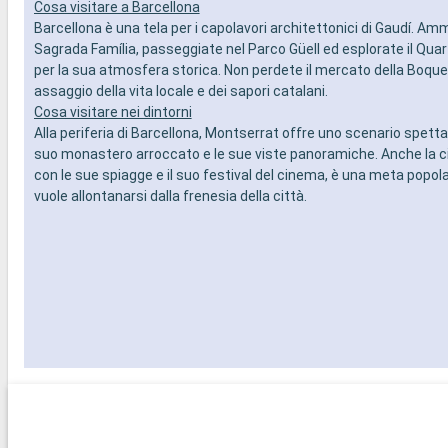
Cosa visitare a Barcellona
Barcellona è una tela per i capolavori architettonici di Gaudí. Amm
Sagrada Família, passeggiate nel Parco Güell ed esplorate il Quar
per la sua atmosfera storica. Non perdete il mercato della Boque
assaggio della vita locale e dei sapori catalani.
Cosa visitare nei dintorni
Alla periferia di Barcellona, Montserrat offre uno scenario spetta
suo monastero arroccato e le sue viste panoramiche. Anche la cit
con le sue spiagge e il suo festival del cinema, è una meta popola
vuole allontanarsi dalla frenesia della città.