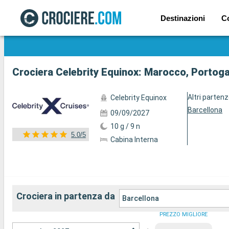
Destinazioni
C
Mostra le altre 59 foto
Crociera Celebrity Equinox: Marocco, Portoga
Altri parten
Celebrity Equinox
Barcellona
09/09/2027
10 g / 9 n
5.0/5
Cabina Interna
Crociera in partenza da
Barcellona
PREZZO MIGLIORE