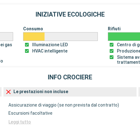
INIZIATIVE ECOLOGICHE
Consumo
Rifiuti
dei gas
Illuminazione LED
Centro di ge
HVAC intelligente
Produzione
Sistema av
fo
trattament
INFO CROCIERE
Le prestazioni non incluse
Assicurazione di viaggio (se non prevista dal contratto)
Escursioni facoltative
Leggi tutto