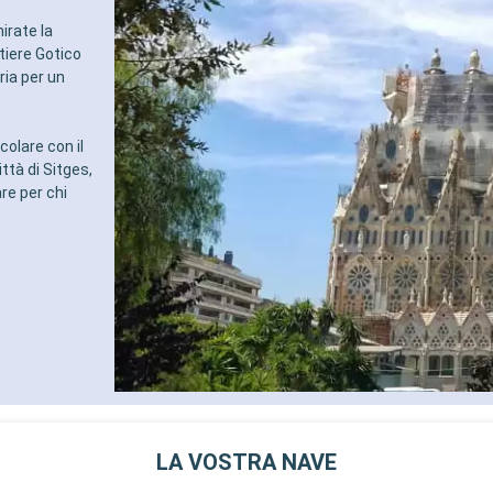
irate la
tiere Gotico
ria per un
colare con il
tà di Sitges,
re per chi
LA VOSTRA NAVE