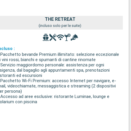
THE RETREAT
(incluso solo per le suite)
ncluso :
 Pacchetto bevande Premium illimitato: selezione eccezionale
i vini rossi, bianchi e spumanti di cantine rinomate
 Servizio maggiordomo personale: assistenza per ogni
sigenza, dal bagaglio agli appuntamenti spa, prenotazioni
istoranti ed escursioni
 Pacchetto Wi-Fi Premium: accesso Internet per navigare, e-
ail, videochiamate, messaggistica e streaming (2 dispositivi
er persona)
 Accesso ad aree esclusive: ristorante Luminae, lounge e
olarium con piscina