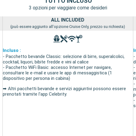
TUTTO INCLUSO
3 opzioni per viaggiare come desideri
ALL INCLUDED
(può essere aggiunto all'opzione Cruise Only, prezzo su richiesta)
Incluso :
I
a
- Pacchetto bevande Classic: selezione di birre, superalcolici,
-
cocktail, liquori, bibite fredde e vini al calice
d
- Pacchetto WiFi Basic: accesso Internet per navigare,
-
consultare le e-mail e usare le app di messaggistica (1
e
dispositivo per persona in cabina)
r
-
➡ Altri pacchetti bevande e servizi aggiuntivi possono essere
m
prenotati tramite l'app Celebrity.
p
-
s