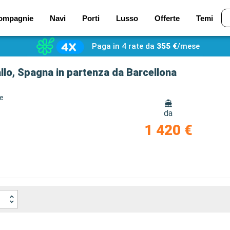
ompagnie
Navi
Porti
Lusso
Offerte
Temi
Paga in 4 rate da
355 €
/mese
llo, Spagna in partenza da Barcellona
ze
da
1 420 €