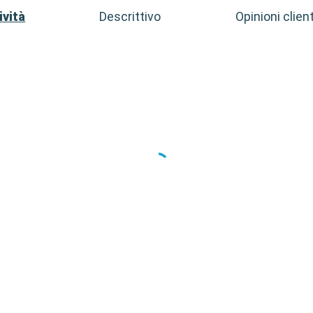
ività
Descrittivo
Opinioni client