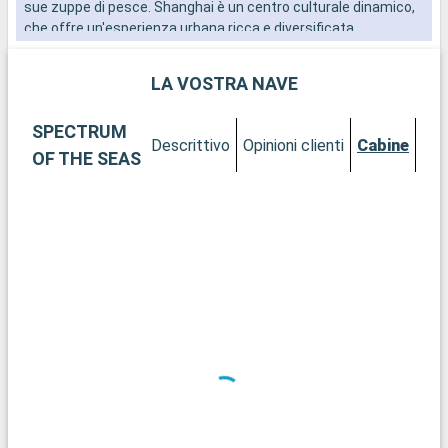
sue zuppe di pesce. Shanghai è un centro culturale dinamico,
d
che offre un'esperienza urbana ricca e diversificata.
o
LA VOSTRA NAVE
SPECTRUM
Descrittivo
Opinioni clienti
Cabine
OF THE SEAS