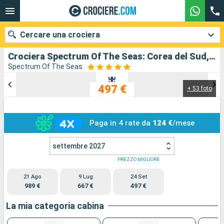
Cercare una crociera
Crociera Spectrum Of The Seas: Corea del Sud, Cina in partenza da Shanghai
Spectrum Of The Seas
497 €
+ 53 foto
Le nostre destinazioni
Mesi di partenza
Paga in 4 rate da
124 €
/mese
Porti
Compagnie
settembre 2027
Ricerca
PREZZO MIGLIORE
21 Ago
9 Lug
24 Set
989 €
667 €
497 €
La mia categoria cabina