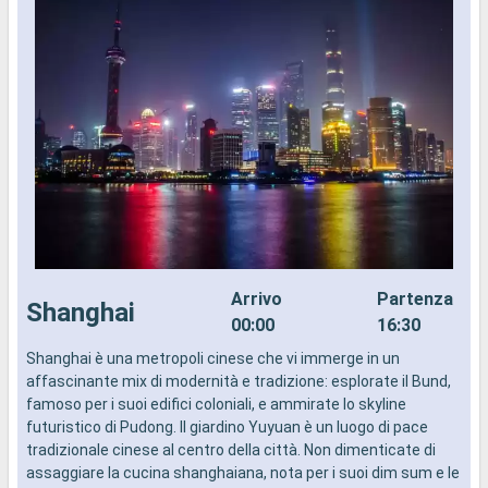
Arrivo
Partenza
Shanghai
00:00
16:30
Shanghai è una metropoli cinese che vi immerge in un
J
affascinante mix di modernità e tradizione: esplorate il Bund,
p
famoso per i suoi edifici coloniali, e ammirate lo skyline
H
futuristico di Pudong. Il giardino Yuyuan è un luogo di pace
b
tradizionale cinese al centro della città. Non dimenticate di
s
assaggiare la cucina shanghaiana, nota per i suoi dim sum e le
m