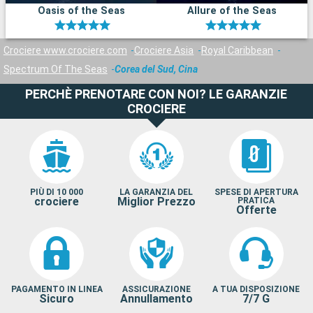
Oasis of the Seas
Allure of the Seas
Crociere www.crociere.com
Crociere Asia
Royal Caribbean
Spectrum Of The Seas
Corea del Sud, Cina
PERCHÈ PRENOTARE CON NOI? LE GARANZIE
CROCIERE
PIÙ DI 10 000
LA GARANZIA DEL
SPESE DI APERTURA
crociere
Miglior Prezzo
PRATICA
Offerte
PAGAMENTO IN LINEA
ASSICURAZIONE
A TUA DISPOSIZIONE
Sicuro
Annullamento
7/7 G