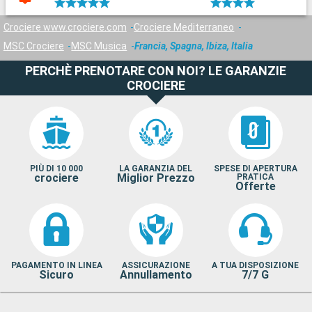
Crociere www.crociere.com
Crociere Mediterraneo
MSC Crociere
MSC Musica
Francia, Spagna, Ibiza, Italia
PERCHÈ PRENOTARE CON NOI? LE GARANZIE
CROCIERE
PIÙ DI 10 000
LA GARANZIA DEL
SPESE DI APERTURA
crociere
Miglior Prezzo
PRATICA
Offerte
PAGAMENTO IN LINEA
ASSICURAZIONE
A TUA DISPOSIZIONE
Sicuro
Annullamento
7/7 G