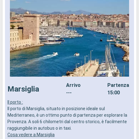
Arrivo
Partenza
Marsiglia
---
15:00
Il porto :
I
Il porto di Marsiglia, situato in posizione ideale sul
I
Mediterraneo, è un ottimo punto di partenza per esplorare la
è
Provenza. A soli 6 chilometri dal centro storico, è facilmente
c
raggiungibile in autobus o in taxi.
r
Cosa vedere a Marsiglia
s