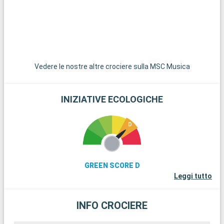
g
V
v
p
a
Vedere le nostre altre crociere sulla MSC Musica
INIZIATIVE ECOLOGICHE
GREEN SCORE D
Leggi tutto
INFO CROCIERE