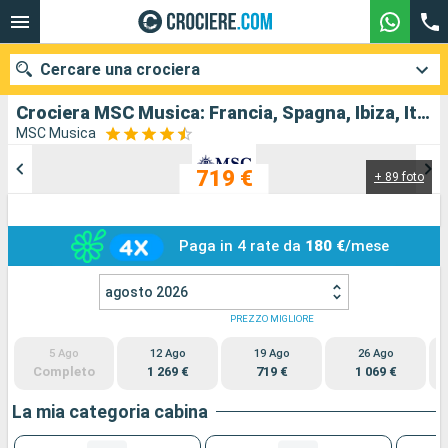
Cercare una crociera
Crociera MSC Musica: Francia, Spagna, Ibiza, Italia in partenza da Marsiglia
MSC Musica
719 €
+ 89 foto
Le nostre destinazioni
Mesi di partenza
Paga in 4 rate da
180 €
/mese
Porti
Compagnie
agosto 2026
Ricerca
PREZZO MIGLIORE
5 Ago
12 Ago
19 Ago
26 Ago
Completo
1 269 €
719 €
1 069 €
La mia categoria cabina