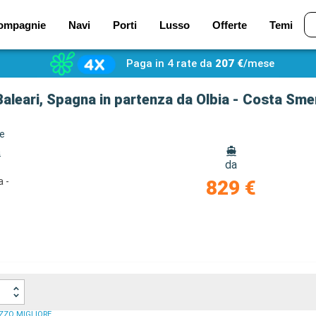
ompagnie
Navi
Porti
Lusso
Offerte
Temi
Paga in 4 rate da
207 €
/mese
e Baleari, Spagna in partenza da Olbia - Costa Sme
ze
a
da
a -
829 €
ZZO MIGLIORE