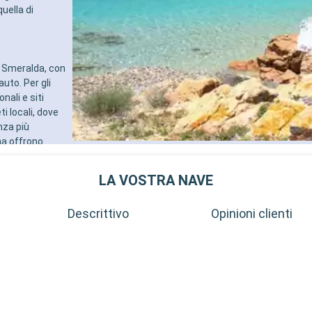
uella di
ta Smeralda, con
uto. Per gli
nali e siti
i locali, dove
nza più
na offrono
g.
LA VOSTRA NAVE
Descrittivo
Opinioni clienti