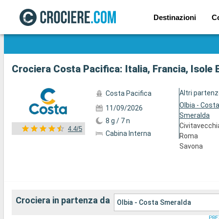
Destinazioni
C
Mostra le altre 68 foto
Crociera Costa Pacifica: Italia, Francia, Isol
Altri parten
Costa Pacifica
Olbia - Cost
11/09/2026
Smeralda
8 g / 7 n
Civitavecchi
4.4/5
Cabina Interna
Roma
Savona
Crociera in partenza da
Olbia - Costa Smeralda
PRE