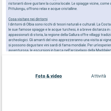
ristoranti dove gustare la cucina locale. Le spiagge vicine, come q
Pittulongu, offrono relax e acque cristalline.
Cosa visitare nei dintorni
I dintorni di Olbia sono ricchi di tesori naturali e culturali. La Cos
le sue famose spiagge e le acque turchesi, è a breve distanza in a
appassionati di storia, la regione della Gallura offre villaggi tradizio
archeologici. Gli amanti del vino apprezzeranno una visita ai vignet
si possono degustare vini sardi di fama mondiale. Per un'esperie
avventurosa, le escursioni in barca nell'arcipelago della Maddale
scenari mozzafiato e acque ideali per le immersioni e lo snorkelin
Foto & video
Attività