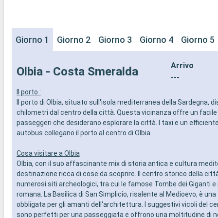
Giorno 1
Giorno 2
Giorno 3
Giorno 4
Giorno 5
Arrivo
Olbia - Costa Smeralda
---
Il porto :
Il porto di Olbia, situato sull'isola mediterranea della Sardegna, di
chilometri dal centro della città. Questa vicinanza offre un facil
passeggeri che desiderano esplorare la città. I taxi e un efficiente
autobus collegano il porto al centro di Olbia.
Cosa visitare a Olbia
Olbia, con il suo affascinante mix di storia antica e cultura medi
destinazione ricca di cose da scoprire. Il centro storico della citt
numerosi siti archeologici, tra cui le famose Tombe dei Giganti e 
romana. La Basilica di San Simplicio, risalente al Medioevo, è una
obbligata per gli amanti dell'architettura. I suggestivi vicoli del c
sono perfetti per una passeggiata e offrono una moltitudine di n