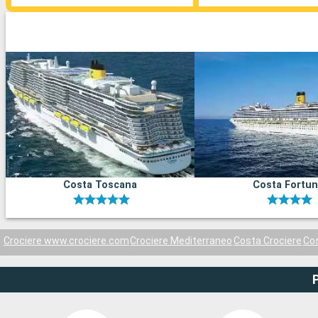
Costa Toscana
Costa Fortu
Crociere www.crociere.com
Crociere Mediterraneo
Costa Crociere
Cos