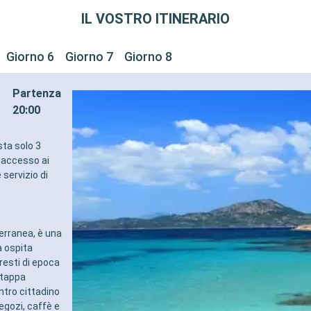
IL VOSTRO ITINERARIO
Giorno 6
Giorno 7
Giorno 8
Partenza
20:00
sta solo 3
e accesso ai
 servizio di
terranea, è una
à ospita
resti di epoca
 tappa
entro cittadino
egozi, caffè e