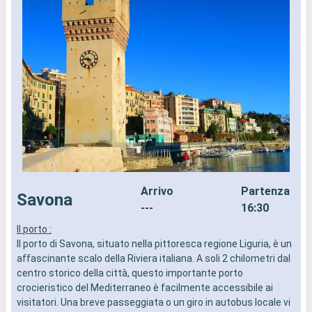
Arrivo
Partenza
Savona
---
16:30
Il porto :
L
Il porto di Savona, situato nella pittoresca regione Liguria, è un
m
affascinante scalo della Riviera italiana. A soli 2 chilometri dal
T
centro storico della città, questo importante porto
a
crocieristico del Mediterraneo è facilmente accessibile ai
s
visitatori. Una breve passeggiata o un giro in autobus locale vi
g