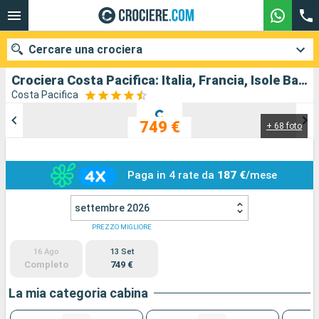
Cercare una crociera
Crociera Costa Pacifica: Italia, Francia, Isole Baleari, Spagna in partenza da Savona
Costa Pacifica
749 €
+ 68 foto
Le nostre destinazioni
Mesi di partenza
Paga in 4 rate da
187 €
/mese
Porti
Compagnie
settembre 2026
Ricerca
PREZZO MIGLIORE
16 Ago
13 Set
Completo
749 €
La mia categoria cabina