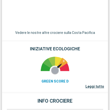
collinari, offre opportunità di escursioni e scoperte
pittoresche. A cinquanta chilometri di distanza, la città di
Genova, ricca di storia e cultura marittima, è perfetta per una
gita di un giorno.
Vedere le nostre altre crociere sulla Costa Pacifica
INIZIATIVE ECOLOGICHE
GREEN SCORE D
Leggi tutto
INFO CROCIERE