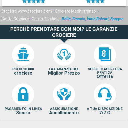
Crociere www.crociere.com
Crociere Mediterraneo
Costa Crociere
Costa Pacifica
Italia, Francia, Isole Baleari, Spagna
PERCHÈ PRENOTARE CON NOI? LE GARANZIE
CROCIERE
PIÙ DI 10 000
LA GARANZIA DEL
SPESE DI APERTURA
crociere
Miglior Prezzo
PRATICA
Offerte
PAGAMENTO IN LINEA
ASSICURAZIONE
A TUA DISPOSIZIONE
Sicuro
Annullamento
7/7 G