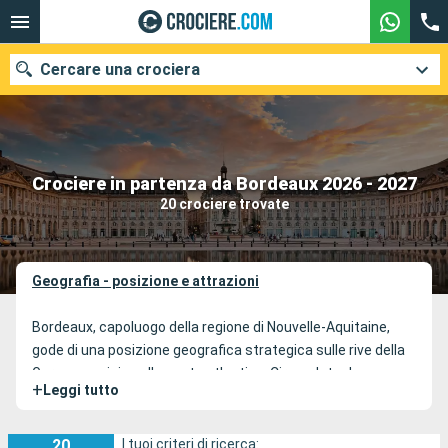
Cercare una crociera
Le nostre destinazioni
Crociere in partenza da Bordeaux 2026 - 2027
20 crociere trovate
Mesi di partenza
Porti
Compagnie
Geografia - posizione e attrazioni
Ricerca
Bordeaux, capoluogo della regione di Nouvelle-Aquitaine,
gode di una posizione geografica strategica sulle rive della
Garonna e vicino alla costa atlantica. Circondata da una
+
Leggi tutto
vasta regione vinicola, questa città offre un ambiente
urbano eccezionale nel dipartimento della Gironda, nel sud-
ovest della Francia. È uno dei punti di partenza delle crociere
20
I tuoi criteri di ricerca: