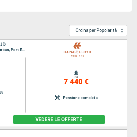
Ordina per Popolarità
SUD
Itinerario : Mahe, Île Saint-Matthieu, Antisiranana, Nosy Be, Nosy Iranja, Maputo, Richards Bay, Durban, Port Elizabeth, Cape Town
da
7 440 €
28
Pensione completa
VEDERE LE OFFERTE