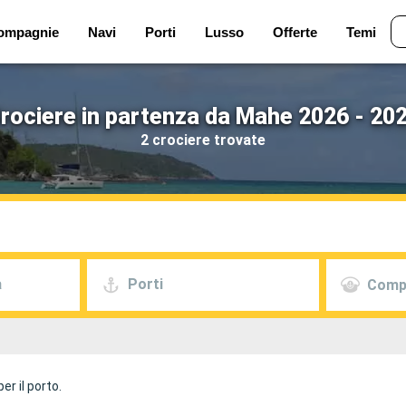
ompagnie
Navi
Porti
Lusso
Offerte
Temi
rociere in partenza da Mahe 2026 - 20
2 crociere trovate
a
Porti
Comp
r il porto.