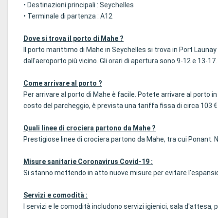
• Destinazioni principali : Seychelles
• Terminale di partenza : A12
Dove si trova il porto di Mahe ?
Il porto marittimo di Mahe in Seychelles si trova in Port Launa
dall'aeroporto più vicino. Gli orari di apertura sono 9-12 e 13-17.
Come arrivare al porto ?
Per arrivare al porto di Mahe è facile. Potete arrivare al porto 
costo del parcheggio, è prevista una tariffa fissa di circa 103 €
Quali linee di crociera partono da Mahe ?
Prestigiose linee di crociera partono da Mahe, tra cui Ponant.
Misure sanitarie Coronavirus Covid-19 :
Si stanno mettendo in atto nuove misure per evitare l'espansion
Servizi e comodità :
I servizi e le comodità includono servizi igienici, sala d'attesa,