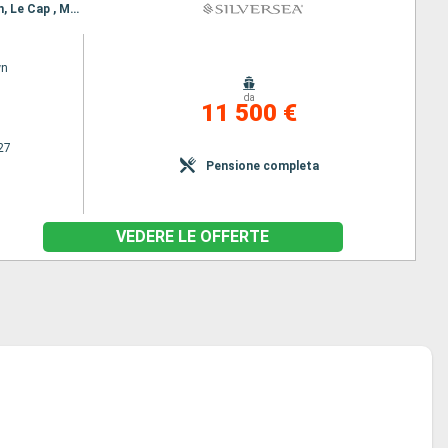
Itinerario : Mahe, Porto Louis, Pointe des Galets, Richards Bay, Durban, Port Elizabeth, Langebaan, Le Cap , Mahe, Porto Louis, Pointe des Galets, Richards Bay, Durban, Port Elizabeth, Langebaan, Le Cap
wn
da
11 500 €
27
Pensione completa
VEDERE LE OFFERTE