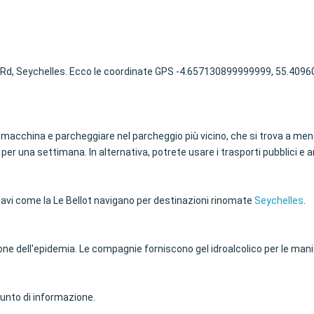
y Rd, Seychelles. Ecco le coordinate GPS -4.657130899999999, 55.4096056.
in macchina e parcheggiare nel parcheggio più vicino, che si trova a meno
 per una settimana. In alternativa, potrete usare i trasporti pubblici e 
 Navi come la Le Bellot navigano per destinazioni rinomate
Seychelles
.
e dell'epidemia. Le compagnie forniscono gel idroalcolico per le mani 
 punto di informazione.