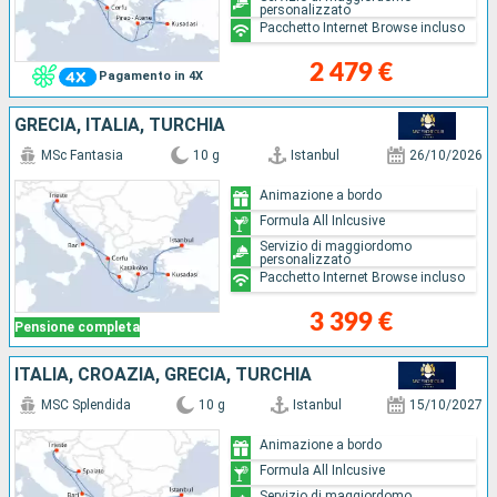
personalizzato
Pacchetto Internet Browse incluso
2 479 €
Pagamento in 4X
GRECIA, ITALIA, TURCHIA
MSc Fantasia
10 g
Istanbul
26/10/2026
Animazione a bordo
Formula All Inlcusive
Servizio di maggiordomo
personalizzato
Pacchetto Internet Browse incluso
3 399 €
Pensione completa
ITALIA, CROAZIA, GRECIA, TURCHIA
MSC Splendida
10 g
Istanbul
15/10/2027
Animazione a bordo
Formula All Inlcusive
Servizio di maggiordomo