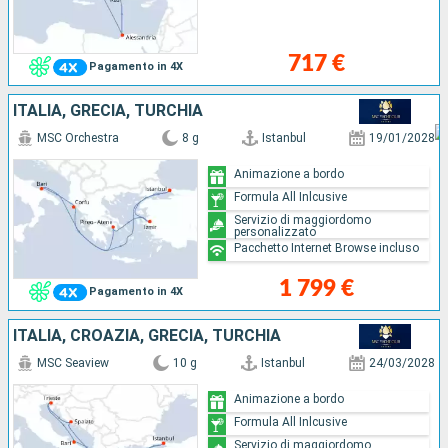
717 €
Pagamento in 4X
ITALIA, GRECIA, TURCHIA
MSC Orchestra
8 g
Istanbul
19/01/2028
Animazione a bordo
Formula All Inlcusive
Servizio di maggiordomo
personalizzato
Pacchetto Internet Browse incluso
1 799 €
Pagamento in 4X
ITALIA, CROAZIA, GRECIA, TURCHIA
MSC Seaview
10 g
Istanbul
24/03/2028
Animazione a bordo
Formula All Inlcusive
Servizio di maggiordomo