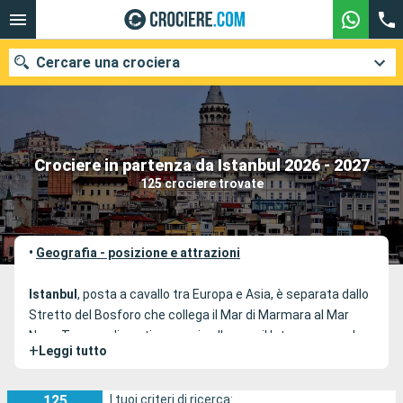
Cercare una crociera
Le nostre destinazioni
Crociere in partenza da Istanbul 2026 - 2027
125 crociere trovate
Mesi di partenza
Porti
Compagnie
•
Geografia - posizione e attrazioni
Ricerca
Istanbul
, posta a cavallo tra Europa e Asia, è separata dallo
Stretto del Bosforo che collega il Mar di Marmara al Mar
Nero. Tre grandi ponti sospesi collegano il lato europeo al
+
Leggi tutto
lato asiatico, tra cui il ponte dei Martiri, il primo ponte sul
Bosforo; lungo 1560 metri, unisce il quartiere di Ortakoy
nella parte europea e il quartiere di Beylerbeyi nella sponda
125
I tuoi criteri di ricerca: