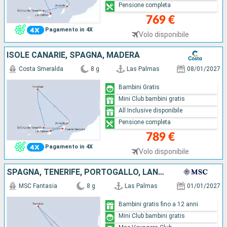
Pensione completa
769 €
Pagamento in 4X
Volo disponibile
ISOLE CANARIE, SPAGNA, MADERA
Costa Smeralda
8 g
Las Palmas
08/01/2027
Bambini Gratis
Mini Club bambini gratis
All Inclusive disponibile
Pensione completa
789 €
Pagamento in 4X
Volo disponibile
SPAGNA, TENERIFE, PORTOGALLO, LANZAROTE, MAIORCA
MSC Fantasia
8 g
Las Palmas
01/01/2027
Bambini gratis fino a 12 anni
Mini Club bambini gratis