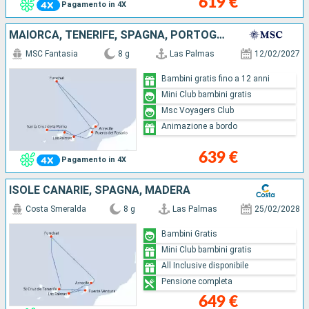
619 €
Pagamento in 4X
MAIORCA, TENERIFE, SPAGNA, PORTOGALLO, LANZAROTE
MSC Fantasia
8 g
Las Palmas
12/02/2027
Bambini gratis fino a 12 anni
Mini Club bambini gratis
Msc Voyagers Club
Animazione a bordo
639 €
Pagamento in 4X
ISOLE CANARIE, SPAGNA, MADERA
Costa Smeralda
8 g
Las Palmas
25/02/2028
Bambini Gratis
Mini Club bambini gratis
All Inclusive disponibile
Pensione completa
649 €