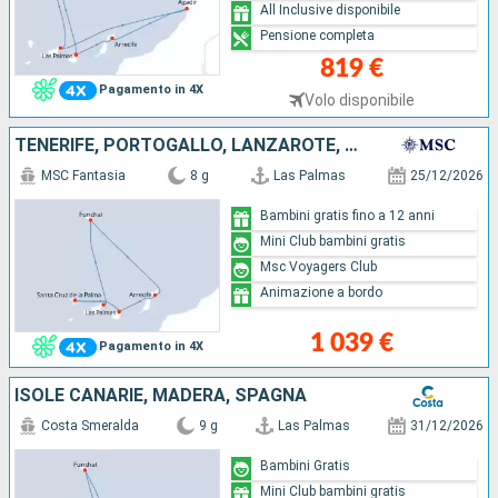
All Inclusive disponibile
Pensione completa
819 €
Pagamento in 4X
Volo disponibile
TENERIFE, PORTOGALLO, LANZAROTE, MAIORCA
MSC Fantasia
8 g
Las Palmas
25/12/2026
Bambini gratis fino a 12 anni
Mini Club bambini gratis
Msc Voyagers Club
Animazione a bordo
1 039 €
Pagamento in 4X
ISOLE CANARIE, MADERA, SPAGNA
Costa Smeralda
9 g
Las Palmas
31/12/2026
Bambini Gratis
Mini Club bambini gratis