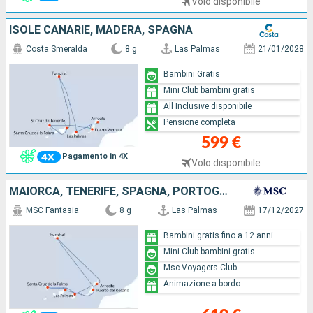
Volo disponibile
ISOLE CANARIE, MADERA, SPAGNA
Costa Smeralda
8 g
Las Palmas
21/01/2028
Bambini Gratis
Mini Club bambini gratis
All Inclusive disponibile
Pensione completa
599 €
Pagamento in 4X
Volo disponibile
MAIORCA, TENERIFE, SPAGNA, PORTOGALLO, LANZAROTE
MSC Fantasia
8 g
Las Palmas
17/12/2027
Bambini gratis fino a 12 anni
Mini Club bambini gratis
Msc Voyagers Club
Animazione a bordo