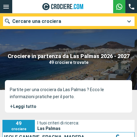
Cercare una crociera
Le nostre destinazioni
Crociere in partenza da Las Palmas 2026 - 2027
49 crociere trovate
Mesi di partenza
Porti
Compagnie
Partite per una crociera da Las Palmas ? Ecco le
informazioni pratiche per il porto.
Ricerca
+
Leggi tutto
49
I tuoi criteri di ricerca:
Las Palmas
crociere