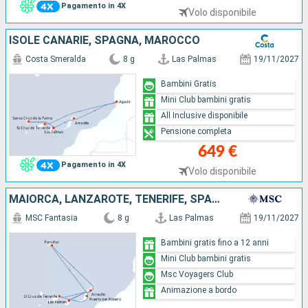
Pagamento in 4X
Volo disponibile
ISOLE CANARIE, SPAGNA, MAROCCO
Costa Smeralda
8 g
Las Palmas
19/11/2027
Bambini Gratis
Mini Club bambini gratis
All Inclusive disponibile
Pensione completa
649 €
Pagamento in 4X
Volo disponibile
MAIORCA, LANZAROTE, TENERIFE, SPAGNA, PORTOGALLO
MSC Fantasia
8 g
Las Palmas
19/11/2027
Bambini gratis fino a 12 anni
Mini Club bambini gratis
Msc Voyagers Club
Animazione a bordo