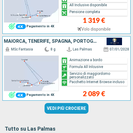
All Inclusive disponibile
Pensione completa
1 319 €
Pagamento in 4X
Volo disponibile
MAIORCA, TENERIFE, SPAGNA, PORTOGALLO, LANZAROTE
MSc Fantasia
8 g
Las Palmas
07/01/2028
Animazione a bordo
Formula All Inlcusive
Servizio di maggiordomo
personalizzato
Pacchetto Internet Browse incluso
2 089 €
Pagamento in 4X
VEDI PIÙ CROCIERE
Tutto su Las Palmas