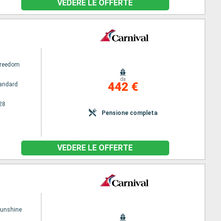
VEDERE LE OFFERTE
Freedom
da
442 €
andard
28
Pensione completa
VEDERE LE OFFERTE
Sunshine