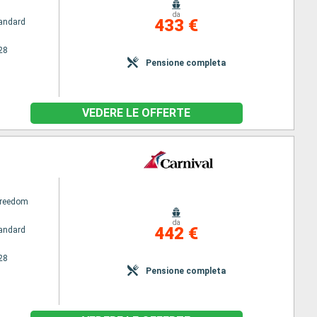
da
433 €
andard
28
Pensione completa
VEDERE LE OFFERTE
Freedom
da
442 €
andard
28
Pensione completa