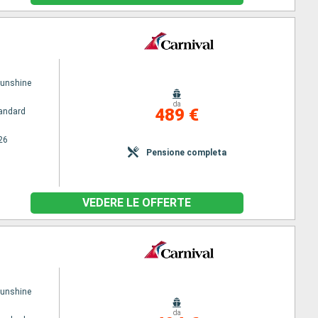
Sunshine
da
489 €
andard
26
Pensione completa
VEDERE LE OFFERTE
Sunshine
da