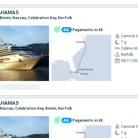
BAHAMAS
, Bimini, Nassau, Celebration Key, Norfolk
Pagamento in 4X
Carnival 
7 g
Cabina st
Norfolk
08/11/20
BAHAMAS
, Nassau, Celebration Key, Bimini, Norfolk
Pagamento in 4X
Carnival 
7 g