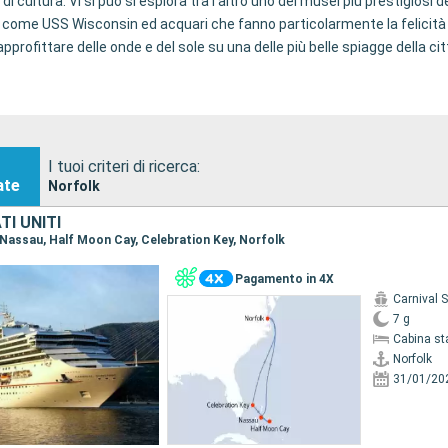
di cultura. Vi si può si esplora tra l'altro uno dei musei più prestigiosi
ra come USS Wisconsin ed acquari che fanno particolarmente la felicità 
approfittare delle onde e del sole su una delle più belle spiagge della cit
per il porto.
I tuoi criteri di ricerca:
ate
Norfolk
I UNITI
, Nassau, Half Moon Cay, Celebration Key, Norfolk
Pagamento in 4X
Carnival 
7 g
Cabina st
Norfolk
31/01/20