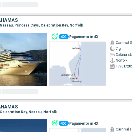
BAHAMAS
, Nassau, Princess Cays, Celebration Key, Norfolk
Pagamento in 4X
Carnival 
7 g
Cabina st
Norfolk
17/01/20
BAHAMAS
, Celebration Key, Nassau, Norfolk
Pagamento in 4X
Carnival 