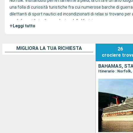
Norfolk. Visitandosi perfettamente a piedi, la città è un alto luogo 
una folla di curiosità turistiche fra cui numerose barche di guer
dilettanti di sport nautici ed incondizionati di relax si trovano per 
verdi, fra cui il giardino zoologico della Virginie.
+
Leggi tutto
Partite per una crociera da Norfolk ? Ecco le informazioni pratiche 
MIGLIORA LA TUA RICHIESTA
26
crociere
trov
BAHAMAS, STAT
Itinerario : Norfolk