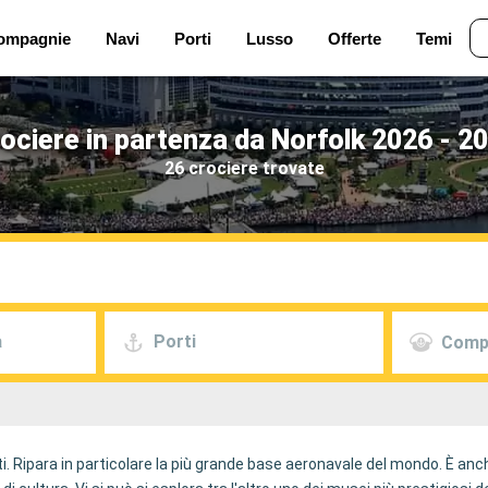
ompagnie
Navi
Porti
Lusso
Offerte
Temi
ociere in partenza da Norfolk 2026 - 2
26 crociere trovate
a
Porti
Comp
niti. Ripara in particolare la più grande base aeronavale del mondo. È an