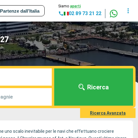
Siamo
aperti
Partenze dall'Italia
02 89 73 21 22
027
Ricerca
agnie
Ricerca Avanzata
che uno scalo inevitabile per le navi che effettuano crociere