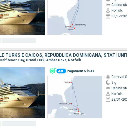
Cabina st
Norfolk
06/12/20
E TURKS E CAICOS, REPUBBLICA DOMINICANA, STATI UNIT
k, Half Moon Cay, Grand Turk, Amber Cove, Norfolk
Pagamento in 4X
Carnival 
9 g
Cabina st
Norfolk
23/01/20