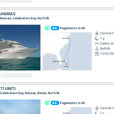
BAHAMAS
, Nassau, Celebration Key, Norfolk
Pagamento in 4X
Carnival 
7 g
Cabina st
Norfolk
13/02/20
I UNITI
, Celebration Key, Nassau, Bimini, Norfolk
Pagamento in 4X
Carnival 
7 g