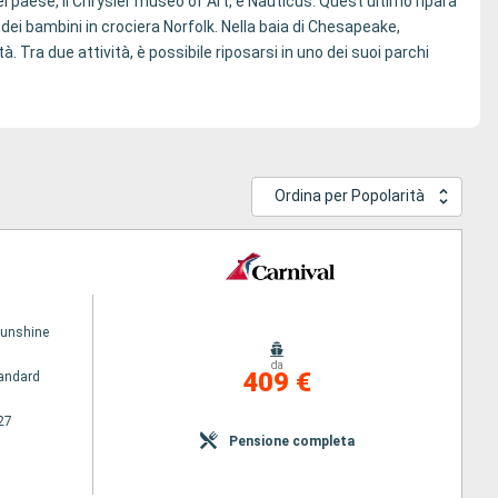
 del paese, il Chrysler museo of Art, e Nauticus. Quest'ultimo ripara
dei bambini in crociera Norfolk. Nella baia di Chesapeake,
tà. Tra due attività, è possibile riposarsi in uno dei suoi parchi
Ordina per Popolarità
Sunshine
da
409 €
andard
27
Pensione completa