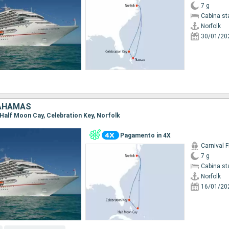
7 g
Cabina st
Norfolk
30/01/20
BAHAMAS
, Half Moon Cay, Celebration Key, Norfolk
Pagamento in 4X
Carnival 
7 g
Cabina st
Norfolk
16/01/20