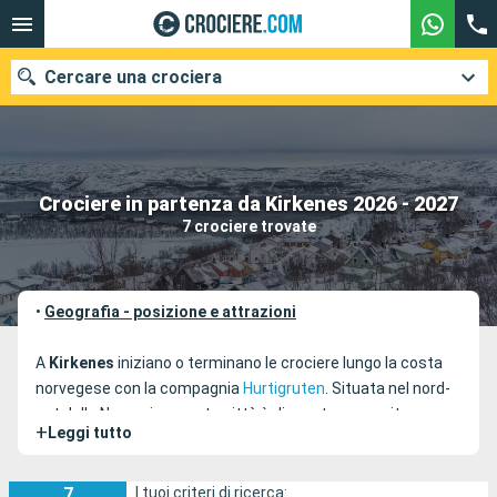
Cercare una crociera
Le nostre destinazioni
Crociere in partenza da Kirkenes 2026 - 2027
7 crociere trovate
Mesi di partenza
Porti
Compagnie
•
Geografia - posizione e attrazioni
Ricerca
A
Kirkenes
iniziano o terminano le crociere lungo la costa
norvegese con la compagnia
Hurtigruten
. Situata nel nord-
est della Norvegia, questa città è disposta su un sito
+
Leggi tutto
pregevole delimitato dal Bøkfjorden, uno dei rami del fiordo
Varanger. La sua situazione presso il confine russo gli
conferisce un'atmosfera molto diversa dalle altre città
7
I tuoi criteri di ricerca: