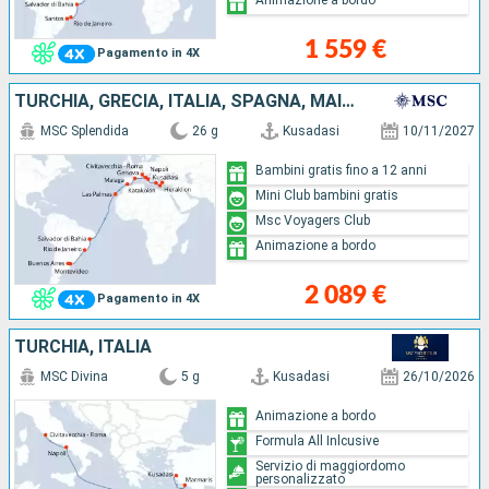
1 559 €
Pagamento in 4X
TURCHIA, GRECIA, ITALIA, SPAGNA, MAIORCA, BRASILE, URUGUAY, ARGENTINA
MSC Splendida
26 g
Kusadasi
10/11/2027
Bambini gratis fino a 12 anni
Mini Club bambini gratis
Msc Voyagers Club
Animazione a bordo
2 089 €
Pagamento in 4X
TURCHIA, ITALIA
MSC Divina
5 g
Kusadasi
26/10/2026
Animazione a bordo
Formula All Inlcusive
Servizio di maggiordomo
personalizzato