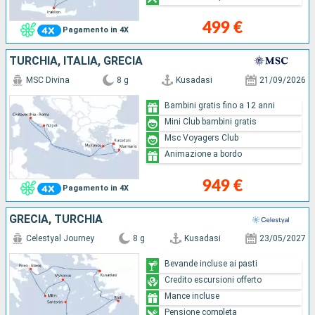
499 €
Pagamento in 4X
TURCHIA, ITALIA, GRECIA
MSC Divina
8 g
Kusadasi
21/09/2026
Bambini gratis fino a 12 anni
Mini Club bambini gratis
Msc Voyagers Club
Animazione a bordo
949 €
Pagamento in 4X
GRECIA, TURCHIA
Celestyal Journey
8 g
Kusadasi
23/05/2027
Bevande incluse ai pasti
Credito escursioni offerto
Mance incluse
Pensione completa