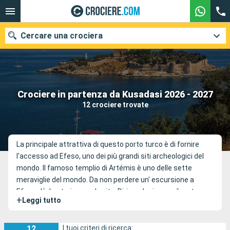
Cercare una crociera
Le nostre destinazioni
Crociere in partenza da Kusadasi 2026 - 2027
12 crociere trovate
Mesi di partenza
Porti
Compagnie
La principale attrattiva di questo porto turco è di fornire
l'accesso ad Efeso, uno dei più grandi siti archeologici del
Ricerca
mondo. Il famoso templio di Artémis è uno delle sette
meraviglie del mondo. Da non perdere un' escursione a
Efeso : là, la storia prende vita. Dirigendosi verso il porto
+
Leggi tutto
antico, lungo una strada di marmo usata da innumerevoli
carretti, costeggerete le meravigliose architetture come il
Porto di Magnesia e la Biblioteca di Celsio, prima di
12
I tuoi criteri di ricerca: