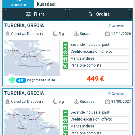
Kusadasi
crociere
raggiungere il Grande Anfiteatro dove San Paolo fu
arrestato prima di essere espulso dalla città.
Filtra
Ordina
Partite per una crociera da Kusadasi ? Ecco le informazioni
TURCHIA, GRECIA
pratiche per il porto.
Celestyal Discovery
5 g
Kusadasi
10/11/2026
Bevande incluse ai pasti
Credito escursioni offerto
Mance incluse
Pensione completa
449 €
Pagamento in 4X
TURCHIA, GRECIA
Celestyal Discovery
5 g
Kusadasi
31/08/2027
Bevande incluse ai pasti
Credito escursioni offerto
Mance incluse
Pensione completa