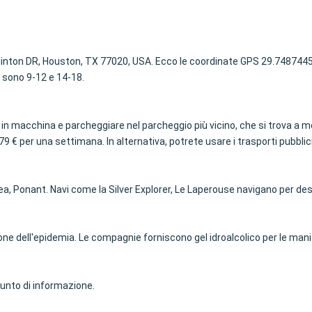
 Clinton DR, Houston, TX 77020, USA. Ecco le coordinate GPS 29.7487445
ra sono 9-12 e 14-18.
to in macchina e parcheggiare nel parcheggio più vicino, che si trova a 
a 79 € per una settimana. In alternativa, potrete usare i trasporti pubbli
sea, Ponant. Navi come la Silver Explorer, Le Laperouse navigano per d
e dell'epidemia. Le compagnie forniscono gel idroalcolico per le mani 
 punto di informazione.