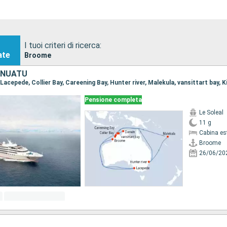
I tuoi criteri di ricerca:
ate
Broome
ANUATU
Pensione completa
Le Soleal
11 g
Cabina es
Broome
26/06/20