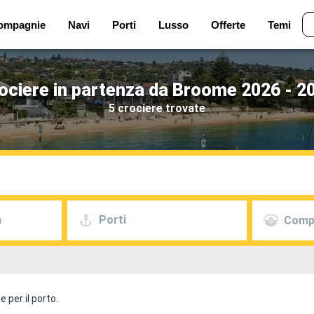
ompagnie
Navi
Porti
Lusso
Offerte
Temi
ociere in partenza da Broome 2026 - 2
5 crociere trovate
a
Porti
Comp
 per il porto.