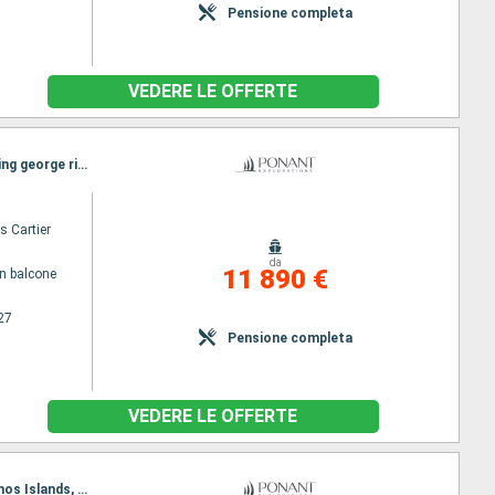
Pensione completa
VEDERE LE OFFERTE
Itinerario : Broome, Lacepede, Collier Bay, Careening Bay, Hunter river, Malekula, vansittart bay, King george river, Darwin
s Cartier
da
11 890 €
n balcone
27
Pensione completa
VEDERE LE OFFERTE
Itinerario : Broome, Burrup penisula, Montebello island, Ningaloo, Shark Bay AU, Cap Peron, Abrolhos Islands, Fremantle