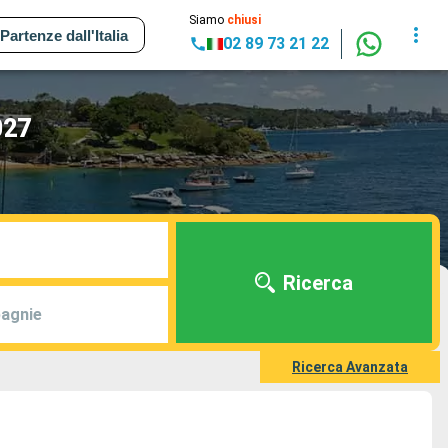
Siamo
chiusi
Partenze dall'Italia
02 89 73 21 22
027
Ricerca
agnie
Ricerca Avanzata