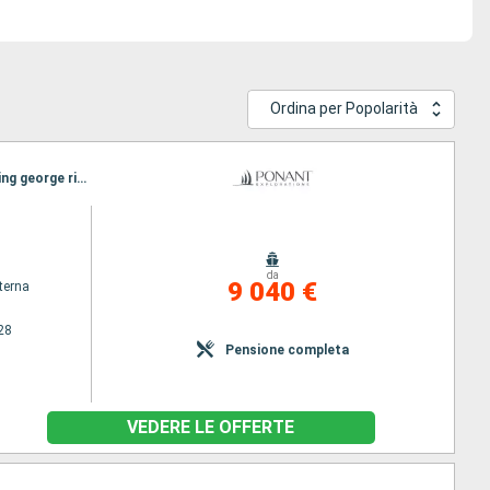
Ordina per Popolarità
Itinerario : Broome, Lacepede, Collier Bay, Careening Bay, Hunter river, Malekula, vansittart bay, King george river, Darwin
da
9 040 €
terna
28
Pensione completa
VEDERE LE OFFERTE