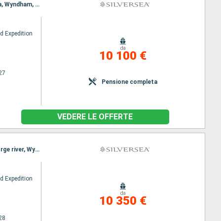
Itinerario : Broome, Buccaneer archipelagos, Hunter river, Ashmore Reef, vansittart bay, Koolama, Wyndham, Darwin, Broome, Buccaneer archipelagos, Hunter river, Ashmore Reef, vansittart bay, Koolama, Wyndham, Darwin
ud Expedition
da
10 100 €
27
Pensione completa
VEDERE LE OFFERTE
Itinerario : Broome, Buccaneer archipelagos, Hunter river, Ashmore Reef, vansittart bay, King george river, Wyndham, Darwin, Broome, Buccaneer archipelagos, Hunter river, Ashmore Reef, vansittart bay, King george river, Wyndham, Darwin
ud Expedition
da
10 350 €
28