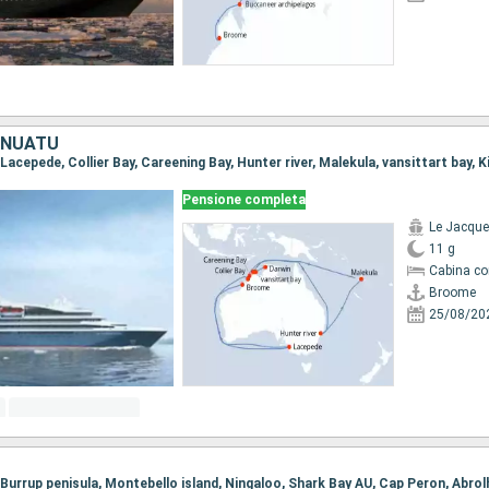
ANUATU
Pensione completa
Le Jacque
11 g
Cabina co
Broome
25/08/20