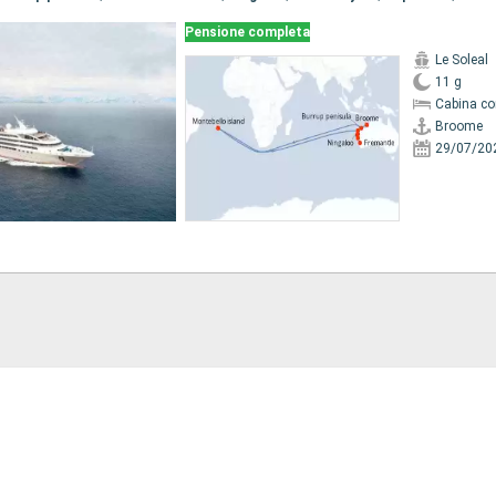
Pensione completa
Le Soleal
11 g
Cabina co
Broome
29/07/20