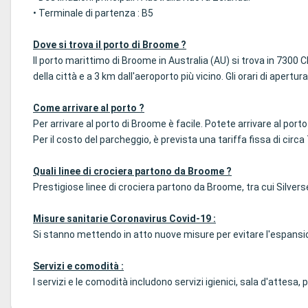
• Terminale di partenza : B5
Dove si trova il porto di Broome ?
Il porto marittimo di Broome in Australia (AU) si trova in 7300
della città e a 3 km dall'aeroporto più vicino. Gli orari di apertu
Come arrivare al porto ?
Per arrivare al porto di Broome è facile. Potete arrivare al por
Per il costo del parcheggio, è prevista una tariffa fissa di circ
Quali linee di crociera partono da Broome ?
Prestigiose linee di crociera partono da Broome, tra cui Silver
Misure sanitarie Coronavirus Covid-19 :
Si stanno mettendo in atto nuove misure per evitare l'espansion
Servizi e comodità :
I servizi e le comodità includono servizi igienici, sala d'attesa,