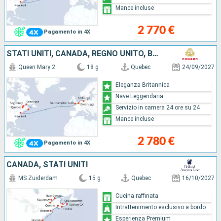
Mance incluse
2 770 €
Pagamento in 4X
STATI UNITI, CANADA, REGNO UNITO, BELGIO, GERMANIA
Queen Mary 2
18 g
Quebec
24/09/2027
Eleganza Britannica
Nave Leggendaria
Servizio in camera 24 ore su 24
Mance incluse
2 780 €
Pagamento in 4X
CANADA, STATI UNITI
MS Zuiderdam
15 g
Quebec
16/10/2027
Cucina raffinata
Intrattenimento esclusivo a bordo
Esperienza Premium