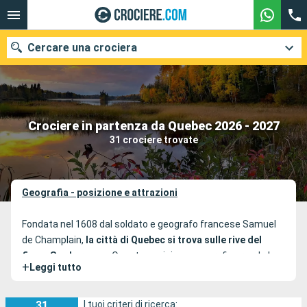
Cercare una crociera
Le nostre destinazioni
Crociere in partenza da Quebec 2026 - 2027
31 crociere trovate
Mesi di partenza
Porti
Compagnie
Geografia - posizione e attrazioni
Ricerca
Fondata nel 1608 dal soldato e geografo francese Samuel
de Champlain,
la città di Quebec si trova sulle rive del
fiume San Lorenzo
. Questa posizione geografica rende la
+
Leggi tutto
città uno degli scali da non perdere durante le crociere
lungo la costa orientale del continente americano. Dal fiume
San Lorenzo, scopri in modo originale i pittoreschi edifici del
31
I tuoi criteri di ricerca: