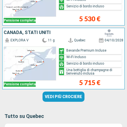
Servizio di bordo incluso
5 530 €
Pensione completa
CANADA, STATI UNITI
EXPLORA V
11 g
Quebec
04/10/2028
Bevande Premium Incluse
Wi-Fi Incluso
Servizio di bordo incluso
Una bottiglia di champagne di
benvenuto inclusa
5 715 €
Pensione completa
VEDI PIÙ CROCIERE
Tutto su Quebec