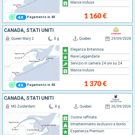
Mance incluse
1 160 €
Pagamento in 4X
CANADA, STATI UNITI
Queen Mary 2
8 g
Quebec
29/09/2028
Eleganza Britannica
Nave Leggendaria
Servizio in camera 24 ore su 24
Mance incluse
1 370 €
Pagamento in 4X
CANADA, STATI UNITI
MS Zuiderdam
8 g
Quebec
26/09/2026
Cucina raffinata
Intrattenimento esclusivo a bordo
Esperienza Premium