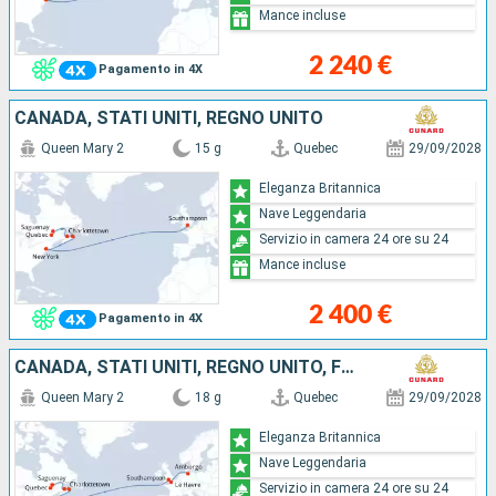
Mance incluse
2 240 €
Pagamento in 4X
CANADA, STATI UNITI, REGNO UNITO
Queen Mary 2
15 g
Quebec
29/09/2028
Eleganza Britannica
Nave Leggendaria
Servizio in camera 24 ore su 24
Mance incluse
2 400 €
Pagamento in 4X
CANADA, STATI UNITI, REGNO UNITO, FRANCIA, GERMANIA
Queen Mary 2
18 g
Quebec
29/09/2028
Eleganza Britannica
Nave Leggendaria
Servizio in camera 24 ore su 24