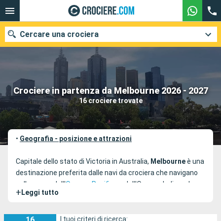
Cercare una crociera
Le nostre destinazioni
Crociere in partenza da Melbourne 2026 - 2027
16 crociere trovate
Mesi di partenza
Porti
Compagnie
•
Geografia - posizione e attrazioni
Ricerca
Capitale dello stato di Victoria in Australia,
Melbourne
è una
destinazione preferita dalle navi da crociera che navigano
sulle acque dell'
Oceano Pacifico
e dell'Oceano Indiano. La
+
Leggi tutto
città si trova a pochi chilometri da Port Phillip Bay. Il relax, il
nuoto, gli sport acquatici ti aspettano a Port Phillip. Ci sono
anche previsti piccoli spazi verdi per il pic-nic. A nord di
16
I tuoi criteri di ricerca: