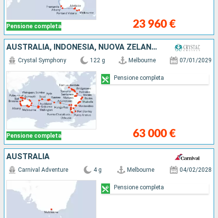
23 960 €
Pensione completa
AUSTRALIA, INDONESIA, NUOVA ZELANDA, FIJI (ISOLE), SAMOA, FRANCIA, REGNO UNITO, CILE, ISOLE MALVINE , ARGENTINA, URUGUAY, BRASILE, BARBADOS, DOMINICA, PORTORICO, REPUBBLICA DOMINICANA, ISOLE TURKS E C
Crystal Symphony
122 g
Melbourne
07/01/2029
Pensione completa
63 000 €
Pensione completa
AUSTRALIA
Carnival Adventure
4 g
Melbourne
04/02/2028
Pensione completa