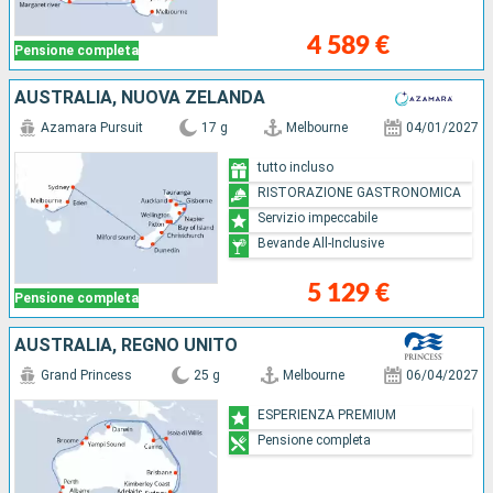
4 589 €
Pensione completa
AUSTRALIA, NUOVA ZELANDA
Azamara Pursuit
17 g
Melbourne
04/01/2027
tutto incluso
RISTORAZIONE GASTRONOMICA
Servizio impeccabile
Bevande All-Inclusive
5 129 €
Pensione completa
AUSTRALIA, REGNO UNITO
Grand Princess
25 g
Melbourne
06/04/2027
ESPERIENZA PREMIUM
Pensione completa