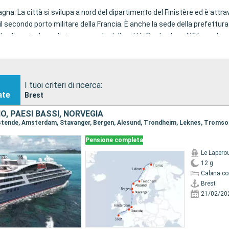
tagna. La città si svilupa a nord del dipartimento del Finistère ed è att
l secondo porto militare della Francia. È anche la sede della prefettura
stimonia il prestigioso passato della città. Costruito nel XV secolo, ospi
alle invasioni straniere. Oggi ospita il Museo Nazionale della Marina.
I tuoi criteri di ricerca:
ate
Brest
el porto commerciale sono sotto i riflettori. Accolgono i Giovedì del Po
IO, PAESI BASSI, NORVEGIA
stival Astropolis è il punto d'incontro per tutti gli amanti della musica el
 Ostende, Amsterdam, Stavanger, Bergen, Alesund, Trondheim, Leknes, Tromso
Pensione completa
val internazionale del mare, barche e marinai. Ogni 4 anni, questo even
Le Lapero
12 g
yoddlers. La tua visita in città è anche l'occasione per assaggiare il de
Cabina co
Brest
21/02/20