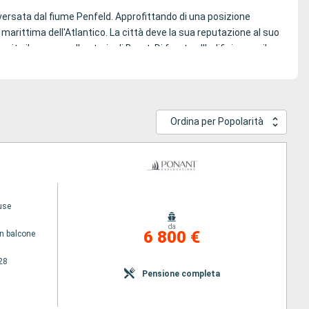
raversata dal fiume Penfeld. Approfittando di una posizione
 marittima dell'Atlantico. La città deve la sua reputazione al suo
ta il museo sulla storia di Brest. Di fronte all'edificio erge il
Ordina per Popolarità
rto. Il programma di questo festival: musica, teatro di strada,
ettronica. Il Festival del cortometraggio si tiene ogni anno a
to riunisce marinai di tutto il mondo. Permette anche di ammirare
use
lizioso pompon di Brest. Si tratta di una specialità al cioccolato
da
6 800 €
n balcone
28
Pensione completa