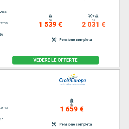
ncess
+
da
da
1 539 €
2 031 €
terna
26
Pensione completa
VEDERE LE OFFERTE
da
1 659 €
terna
27
Pensione completa