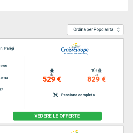
Ordina per Popolarità
n, Parigi
ncess
+
da
da
529 €
829 €
terna
27
Pensione completa
VEDERE LE OFFERTE