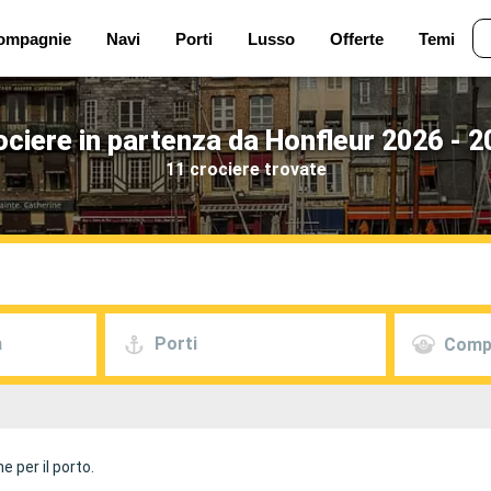
ompagnie
Navi
Porti
Lusso
Offerte
Temi
ociere in partenza da Honfleur 2026 - 2
11 crociere trovate
a
Porti
Comp
e per il porto.