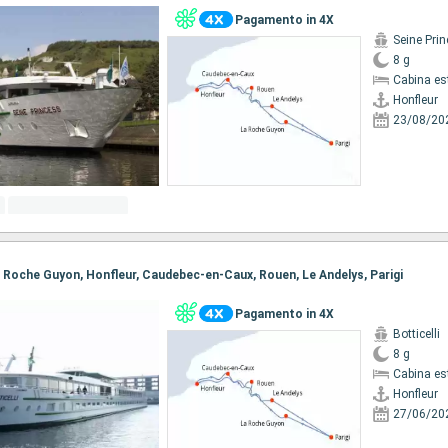
Pagamento in 4X
Seine Pri
8 g
Cabina es
Honfleur
23/08/20
 La Roche Guyon, Honfleur, Caudebec-en-Caux, Rouen, Le Andelys, Parigi
Pagamento in 4X
Botticelli
8 g
Cabina es
Honfleur
27/06/20