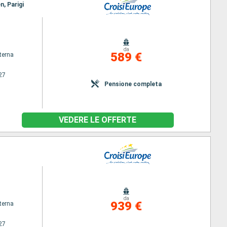
n, Parigi
da
589 €
terna
27
Pensione completa
VEDERE LE OFFERTE
da
939 €
terna
27