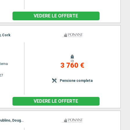
VEDERE LE OFFERTE
y, Cork
da
3 760 €
terna
27
Pensione completa
VEDERE LE OFFERTE
Itinerario : Honfleur, Guernesey (Osey), Herm , Dartmouth, St Mary - Isle Of Scilly, Kinsale, Cork, Dublino, Douglas, Glasgow