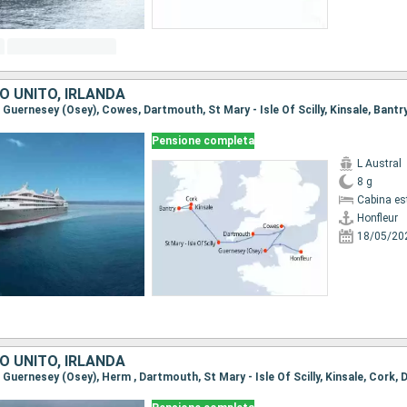
O UNITO, IRLANDA
r, Guernesey (Osey), Cowes, Dartmouth, St Mary - Isle Of Scilly, Kinsale, Bantr
Pensione completa
L Austral
8 g
Cabina es
Honfleur
18/05/20
O UNITO, IRLANDA