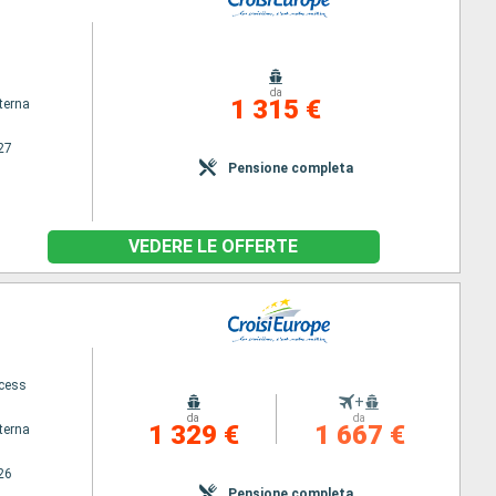
da
1 315 €
terna
27
Pensione completa
VEDERE LE OFFERTE
ncess
+
da
da
1 329 €
1 667 €
terna
26
Pensione completa