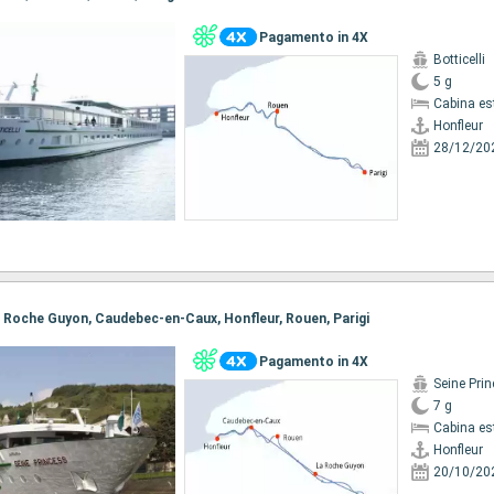
Pagamento in 4X
Botticelli
5 g
Cabina es
Honfleur
28/12/20
 La Roche Guyon, Caudebec-en-Caux, Honfleur, Rouen, Parigi
Pagamento in 4X
Seine Pri
7 g
Cabina es
Honfleur
20/10/20