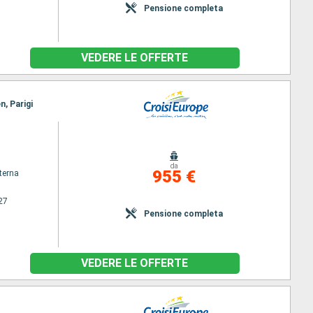
Pensione completa
VEDERE LE OFFERTE
n, Parigi
da
955 €
terna
27
Pensione completa
VEDERE LE OFFERTE