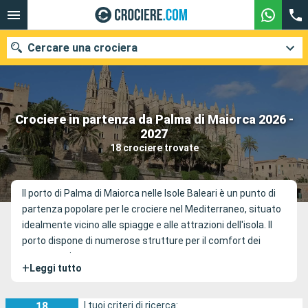
Cercare una crociera
Crociere in partenza da Palma di Maiorca 2026 -
Le nostre destinazioni
2027
18 crociere trovate
Mesi di partenza
Porti
Compagnie
Il porto di Palma di Maiorca nelle Isole Baleari è un punto di
partenza popolare per le crociere nel Mediterraneo, situato
Ricerca
idealmente vicino alle spiagge e alle attrazioni dell'isola. Il
porto dispone di numerose strutture per il comfort dei
passeggeri.
+
Leggi tutto
18
I tuoi criteri di ricerca: