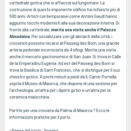
cattedrale gotica che si affaccia sul lungomare. La
costruzione di questo imponente edificio ha richiesto più di
500 anni. Artisti contemporanei come Antoni Gaudí hanno
aggiunto tocchi modernisti alla sua decorazione interna. Di
fronte alla cattedrale,
merita una visita anche il Palazzo
Almudaina
. Per socializzare con gli abitanti della città, i
croceristi possono recarsi al Passeig des Born, una grande
arteria pedonale incorniciata da 4 sfingi. Merita una visita
anche il mercato gastronomico di San Juan. Si trova in Calle
de la Emperadriu Eugènia. Ad est del Passeig des Born si
trova la Basilica di Sant Francesc, che si distingue per il suo
chiostro gotico. A pochi minuti a piedi da lì, Carrer Portella
ospita il Museo di Maiorca, che dispone di una sezione per
l'archeologia, un'altra per i dipinti gotici e un'altra per la
ceramica maiorchina.
Partite per una crociera da Palma di Maiorca ? Ecco le
informazioni pratiche per il porto.
• Paese del porto : Spagna