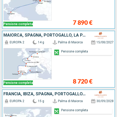
7 890 €
Pensione completa
MAIORCA, SPAGNA, PORTOGALLO, LA PAPUA NUOVA GUINEA, FRANCIA, BELGIO, GERMANIA
EUROPA 2
14 g
Palma di Maiorca
15/08/2027
Pensione completa
8 720 €
Pensione completa
FRANCIA, IBIZA, SPAGNA, PORTOGALLO, MAIORCA, ISLANDA
EUROPA 2
15 g
Palma di Maiorca
30/09/2028
Pensione completa