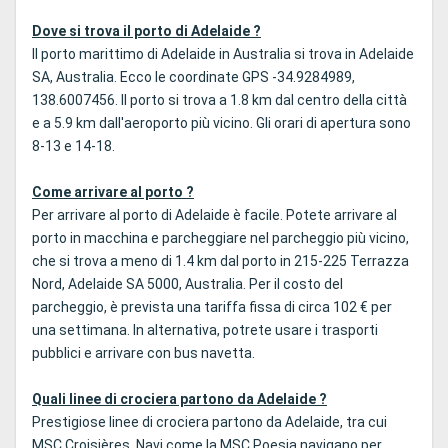
Dove si trova il porto di Adelaide ?
Il porto marittimo di Adelaide in Australia si trova in Adelaide
SA, Australia. Ecco le coordinate GPS -34.9284989,
138.6007456. Il porto si trova a 1.8 km dal centro della città
e a 5.9 km dall'aeroporto più vicino. Gli orari di apertura sono
8-13 e 14-18.
Come arrivare al porto ?
Per arrivare al porto di Adelaide è facile. Potete arrivare al
porto in macchina e parcheggiare nel parcheggio più vicino,
che si trova a meno di 1.4 km dal porto in 215-225 Terrazza
Nord, Adelaide SA 5000, Australia. Per il costo del
parcheggio, è prevista una tariffa fissa di circa 102 € per
una settimana. In alternativa, potrete usare i trasporti
pubblici e arrivare con bus navetta.
Quali linee di crociera partono da Adelaide ?
Prestigiose linee di crociera partono da Adelaide, tra cui
MSC Croisières. Navi come la MSC Poesia navigano per