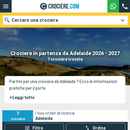
Cercare una crociera
Le nostre destinazioni
Crociere in partenza da Adelaide 2026 - 2027
7 crociere trovate
Mesi di partenza
Porti
Compagnie
Partite per una crociera da Adelaide ? Ecco le informazioni
pratiche per il porto.
Ricerca
+
Leggi tutto
7
I tuoi criteri di ricerca:
Adelaide
crociere
Filtra
Ordina