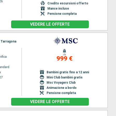
26
Credito escursioni offerto
Mance incluse
Pensione completa
VEDERE LE OFFERTE
, Tarragona
da
ifica
999 €
andard
a
Bambini gratis fino a 12 anni
27
Mini Club bambini gratis
Msc Voyagers Club
Animazione a bordo
Pensione completa
VEDERE LE OFFERTE