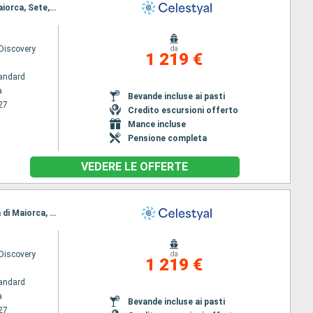
Itinerario : Tarragona, Malaga, Gibilterra, Melilla, Cadice, Stromboli, Tangeri, Valencia, Palma di Maiorca, Sete, Tarragona
 Discovery
da
1 219 €
andard
a
Bevande incluse ai pasti
27
Credito escursioni offerto
Mance incluse
Pensione completa
VEDERE LE OFFERTE
Itinerario : Tarragona, Malaga, Gibilterra, Casablanca, Cadice, Stromboli, Tangeri, Valencia, Palma di Maiorca, Marsiglia, Tarragona
 Discovery
da
1 219 €
andard
a
Bevande incluse ai pasti
27