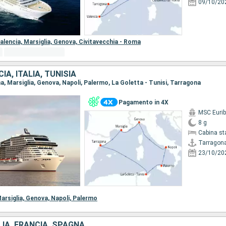
09/10/20
alencia,
Marsiglia,
Genova,
Civitavecchia - Roma
IA, ITALIA, TUNISIA
na, Marsiglia, Genova, Napoli, Palermo, La Goletta - Tunisi, Tarragona
Pagamento in 4X
MSC Eurib
8 g
Cabina st
Tarragon
23/10/20
arsiglia,
Genova,
Napoli,
Palermo
IA, FRANCIA, SPAGNA