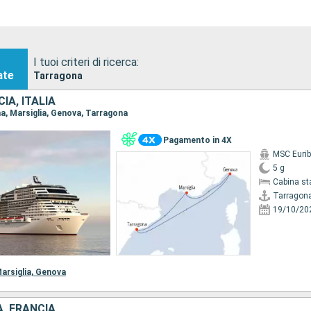
I tuoi criteri di ricerca:
ate
Tarragona
IA, ITALIA
na, Marsiglia, Genova, Tarragona
Pagamento in 4X
MSC Eurib
5 g
Cabina st
Tarragon
19/10/20
arsiglia,
Genova
A, FRANCIA