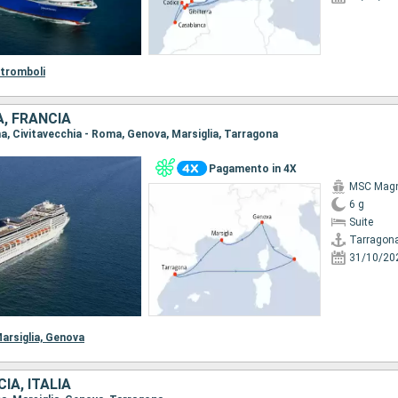
tromboli
A, FRANCIA
na, Civitavecchia - Roma, Genova, Marsiglia, Tarragona
Pagamento in 4X
MSC Magn
6 g
Suite
Tarragon
31/10/20
arsiglia,
Genova
IA, ITALIA