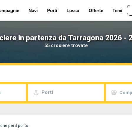
ompagnie
Navi
Porti
Lusso
Offerte
Temi
ciere in partenza da Tarragona 2026 - 
55 crociere trovate
a
Porti
Comp
he per il porto.