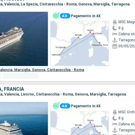
na, Valencia, La Spezia, Civitavecchia - Roma, Genova, Marsiglia, Tarragona
Pagamento in 4X
MSC Magn
8 g
Cabina st
Tarragon
05/05/20
alencia,
Marsiglia,
Genova,
Civitavecchia - Roma
A, FRANCIA
na, Valencia, Livorno, Civitavecchia - Roma, Genova, Marsiglia, Tarragona
Pagamento in 4X
MSC Orch
8 g
Cabina st
Tarragon