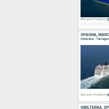
Altri porti d'imbarco:
S
SPAGNA, MAROC
Itinerario : Tarrago
Altri porti d'imbarco:
M
GIBILTERRA, S