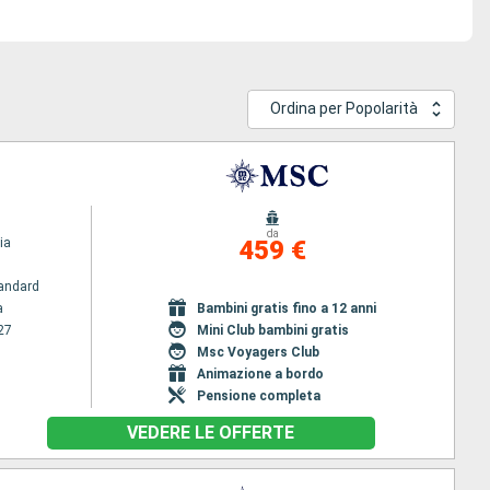
Ordina per Popolarità
da
ia
459 €
andard
a
Bambini gratis fino a 12 anni
27
Mini Club bambini gratis
Msc Voyagers Club
Animazione a bordo
Pensione completa
VEDERE LE OFFERTE