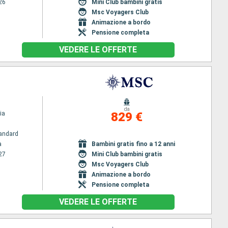
26
Mini Club bambini gratis
Msc Voyagers Club
Animazione a bordo
Pensione completa
VEDERE LE OFFERTE
da
ia
829 €
andard
a
Bambini gratis fino a 12 anni
27
Mini Club bambini gratis
Msc Voyagers Club
Animazione a bordo
Pensione completa
VEDERE LE OFFERTE