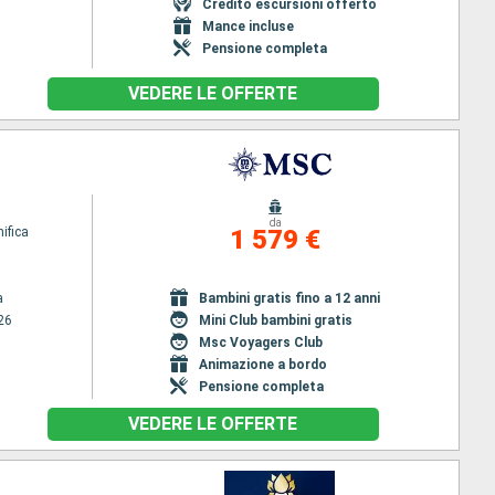
Credito escursioni offerto
Mance incluse
Pensione completa
VEDERE LE OFFERTE
da
ifica
1 579 €
a
Bambini gratis fino a 12 anni
26
Mini Club bambini gratis
Msc Voyagers Club
Animazione a bordo
Pensione completa
VEDERE LE OFFERTE