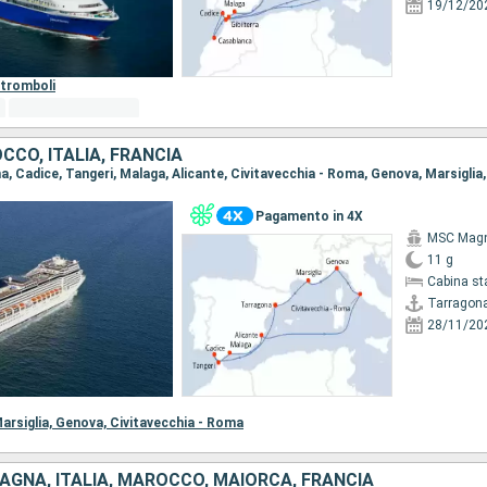
19/12/20
tromboli
CO, ITALIA, FRANCIA
na, Cadice, Tangeri, Malaga, Alicante, Civitavecchia - Roma, Genova, Marsiglia
Pagamento in 4X
MSC Magn
11 g
Cabina st
Tarragon
28/11/20
arsiglia,
Genova,
Civitavecchia - Roma
PAGNA, ITALIA, MAROCCO, MAIORCA, FRANCIA