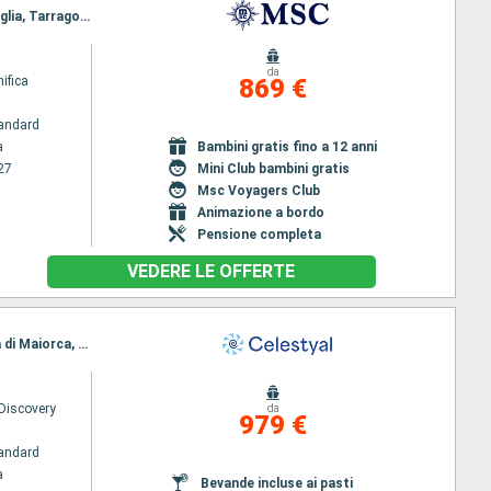
Itinerario : Tarragona, Cadice, Casablanca, Malaga, Alicante, Civitavecchia - Roma, Genova, Marsiglia, Tarragona
da
ifica
869 €
andard
a
Bambini gratis fino a 12 anni
27
Mini Club bambini gratis
Msc Voyagers Club
Animazione a bordo
Pensione completa
VEDERE LE OFFERTE
Itinerario : Tarragona, Malaga, Gibilterra, Casablanca, Cadice, Stromboli, Tangeri, Valencia, Palma di Maiorca, Sete, Tarragona
 Discovery
da
979 €
andard
a
Bevande incluse ai pasti