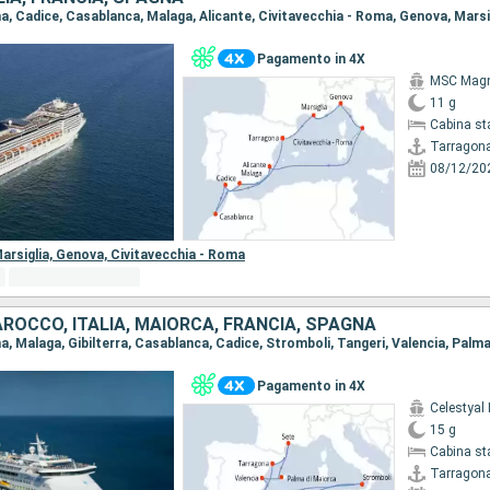
Pagamento in 4X
MSC Magn
11 g
Cabina st
Tarragon
08/12/20
arsiglia,
Genova,
Civitavecchia - Roma
AROCCO, ITALIA, MAIORCA, FRANCIA, SPAGNA
Pagamento in 4X
Celestyal
15 g
Cabina st
Tarragon