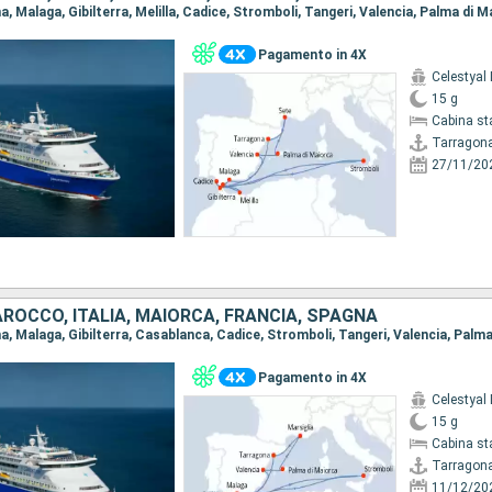
Pagamento in 4X
Celestyal
15 g
Cabina st
Tarragon
27/11/20
AROCCO, ITALIA, MAIORCA, FRANCIA, SPAGNA
Pagamento in 4X
Celestyal
15 g
Cabina st
Tarragon
11/12/20