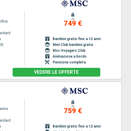
da
ifica
749 €
andard
a
Bambini gratis fino a 12 anni
28
Mini Club bambini gratis
Msc Voyagers Club
Animazione a bordo
Pensione completa
VEDERE LE OFFERTE
da
estra
759 €
andard
a
Bambini gratis fino a 12 anni