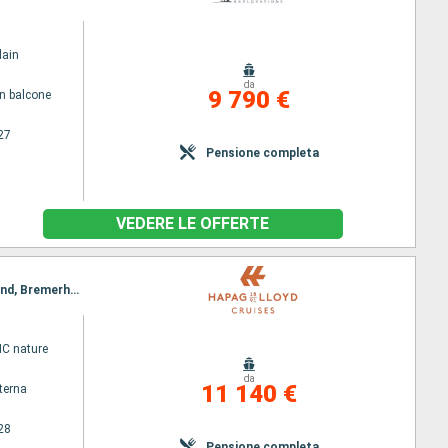
lain
da
9 790 €
n balcone
27
Pensione completa
VEDERE LE OFFERTE
Itinerario : Tromso, Trollfjord, Svolvaer, Svartisen, Torghatten, Geiranger, Maloy, Lerwick, Egersund, Bremerhaven
C nature
da
11 140 €
terna
28
Pensione completa