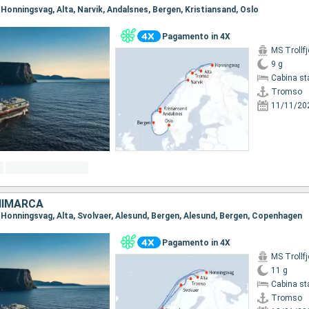
 Honningsvag, Alta, Narvik, Andalsnes, Bergen, Kristiansand, Oslo
Pagamento in 4X
MS Trollfj
9 g
Cabina st
Tromso
11/11/20
NIMARCA
, Honningsvag, Alta, Svolvaer, Alesund, Bergen, Alesund, Bergen, Copenhagen
Pagamento in 4X
MS Trollfj
11 g
Cabina st
Tromso