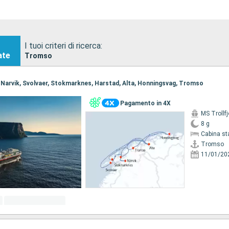
I tuoi criteri di ricerca:
ate
Tromso
, Narvik, Svolvaer, Stokmarknes, Harstad, Alta, Honningsvag, Tromso
Pagamento in 4X
MS Trollfj
8 g
Cabina st
Tromso
11/01/20