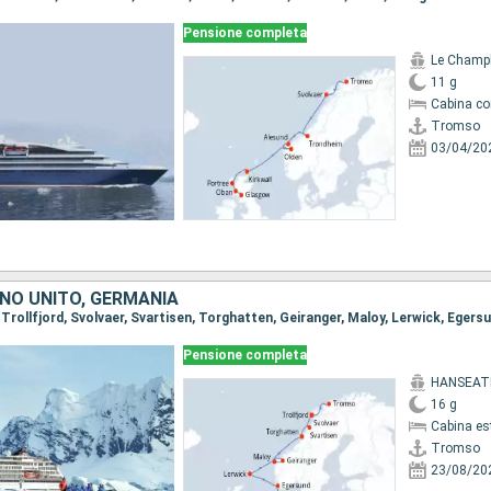
Pensione completa
Le Champ
11 g
Cabina co
Tromso
03/04/20
GNO UNITO, GERMANIA
Pensione completa
HANSEATI
16 g
Cabina es
Tromso
23/08/20