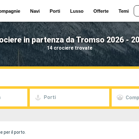
ompagnie
Navi
Porti
Lusso
Offerte
Temi
ociere in partenza da Tromso 2026 - 2
14 crociere trovate
a
Porti
Comp
 per il porto.