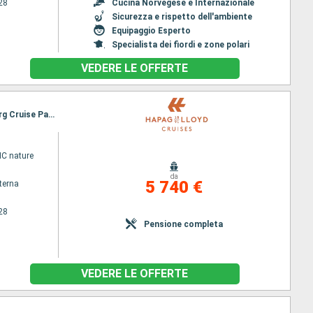
28
Cucina Norvegese e Internazionale
Sicurezza e rispetto dell'ambiente
Equipaggio Esperto
Specialista dei fiordi e zone polari
VEDERE LE OFFERTE
Itinerario : Tromso, Honningsvag, Alta, Harstad, Trondheim, Molde, Geiranger, Stavanger, Hamburg Cruise Parade
C nature
da
5 740 €
terna
28
Pensione completa
VEDERE LE OFFERTE