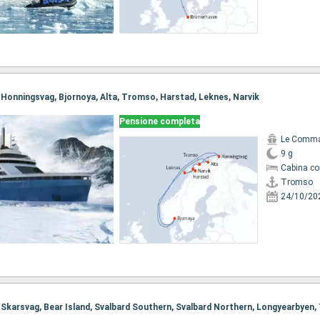
, Honningsvag, Bjornoya, Alta, Tromso, Harstad, Leknes, Narvik
Pensione completa
Le Comma
9 g
Cabina co
Tromso
24/10/20