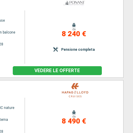
use
da
8 240 €
n balcone
28
Pensione completa
VEDERE LE OFFERTE
C nature
da
8 490 €
terna
28