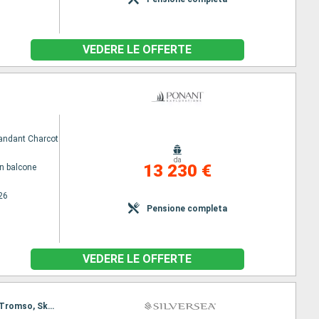
VEDERE LE OFFERTE
ndant Charcot
da
13 230 €
n balcone
26
Pensione completa
VEDERE LE OFFERTE
Itinerario : Tromso, Skarsvag, Bear Island, Svalbard Southern, Svalbard Northern, Longyearbyen, Tromso, Skarsvag, Bear Island, Svalbard Southern, Svalbard Northern, Longyearbyen