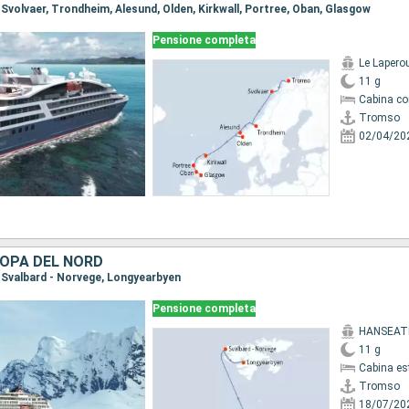
 Svolvaer, Trondheim, Alesund, Olden, Kirkwall, Portree, Oban, Glasgow
Pensione completa
Le Lapero
11 g
Cabina co
Tromso
02/04/20
ROPA DEL NORD
, Svalbard - Norvege, Longyearbyen
Pensione completa
HANSEATI
11 g
Cabina es
Tromso
18/07/20