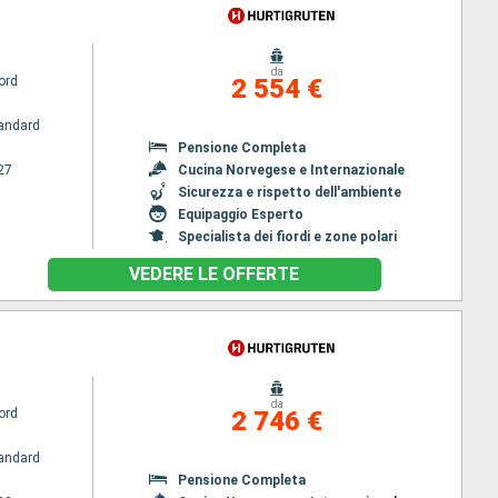
da
ord
2 554 €
andard
Pensione Completa
27
Cucina Norvegese e Internazionale
Sicurezza e rispetto dell'ambiente
Equipaggio Esperto
Specialista dei fiordi e zone polari
VEDERE LE OFFERTE
da
ord
2 746 €
andard
Pensione Completa