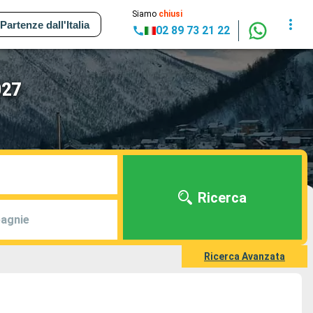
Siamo
chiusi
Partenze dall'Italia
02 89 73 21 22
027
Ricerca
agnie
Ricerca Avanzata