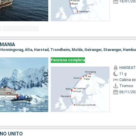
18/01/20
RMANIA
Pensione completa
HANSEATI
11 g
Cabina es
Tromso
06/11/20
GNO UNITO