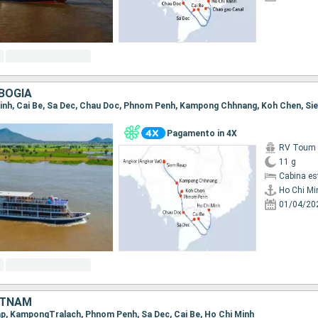
BOGIA
Pagamento in 4X
RV Toum T
11 g
Cabina es
Ho Chi Mi
01/04/20
ETNAM
eap, KampongTralach, Phnom Penh, Sa Dec, Cai Be, Ho Chi Minh