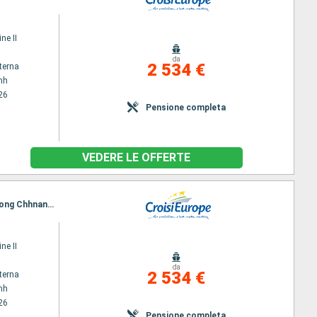
ne II
da
2 534 €
terna
nh
26
Pensione completa
VEDERE LE OFFERTE
Itinerario : Ho Chi Minh, Chau Doc, Chao gao Canal, Cai Be, Sa Dec, Chau Doc, Phnom Penh, Kampong Chhnang, Tonle Sap, Angkor (Angkor Vat)
ne II
da
2 534 €
terna
nh
26
Pensione completa