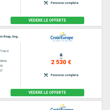
Pensione completa
VEDERE LE OFFERTE
Itinerario : Ho Chi Minh, Cai Be, Sa Dec, Chau Doc, Phnom Penh, Kampong Chhnang, Koh Chen, Siem Reap, Angkor (Angkor Vat), Siem Reap, Angkor (Angkor Vat)
iou II
da
2 530 €
terna
nh
27
Pensione completa
VEDERE LE OFFERTE