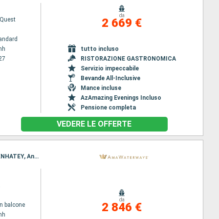
da
Quest
2 669 €
andard
nh
tutto incluso
27
RISTORAZIONE GASTRONOMICA
Servizio impeccabile
Bevande All-Inclusive
Mance incluse
AzAmazing Evenings Incluso
Pensione completa
VEDERE LE OFFERTE
Itinerario : Ho Chi Minh, My Tho, Cai Be, Sa Dec, Tan Chau, Phnom Penh, Oudong, Phnom Penh, OKNHATEY, Angkor Ban, Kampong Cham, Siem Reap
a
da
2 846 €
n balcone
nh