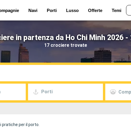
ompagnie
Navi
Porti
Lusso
Offerte
Temi
iere in partenza da Ho Chi Minh 2026 -
17 crociere trovate
a
Porti
Comp
 pratiche per il porto.