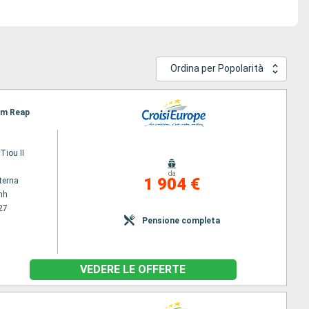
Ordina per Popolarità
iem Reap
iou II
da
1 904 €
terna
nh
27
Pensione completa
VEDERE LE OFFERTE