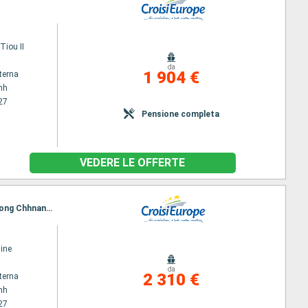
iou II
da
1 904 €
terna
nh
27
Pensione completa
VEDERE LE OFFERTE
Itinerario : Ho Chi Minh, Chau Doc, Chao gao Canal, Cai Be, Sa Dec, Chau Doc, Phnom Penh, Kampong Chhnang, Tonle Sap, Angkor (Angkor Vat)
ine
da
2 310 €
terna
nh
27