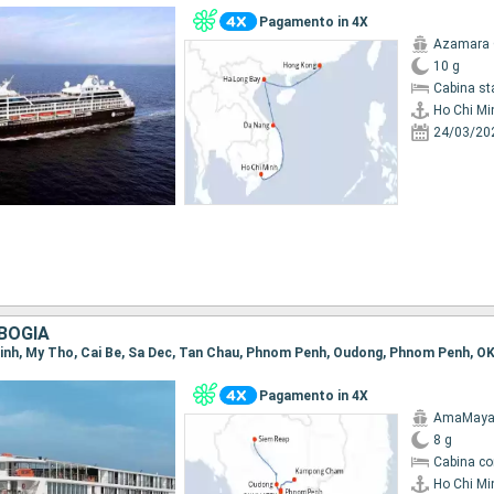
Pagamento in 4X
Azamara 
10 g
Cabina st
Ho Chi Mi
24/03/20
BOGIA
Pagamento in 4X
AmaMay
8 g
Cabina co
Ho Chi Mi