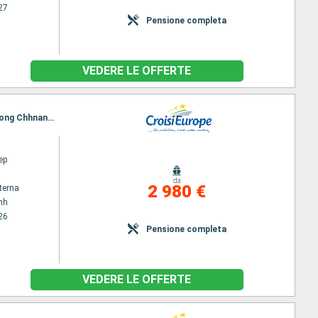
27
Pensione completa
VEDERE LE OFFERTE
Itinerario : Ho Chi Minh, Chau Doc, Chao gao Canal, Cai Be, Sa Dec, Chau Doc, Phnom Penh, Kampong Chhnang, Tonle Sap, Angkor (Angkor Vat)
ep
da
2 980 €
terna
nh
26
Pensione completa
VEDERE LE OFFERTE