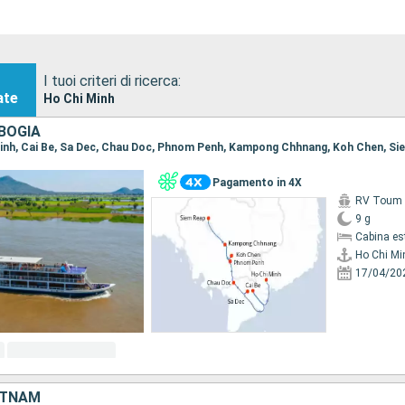
I tuoi criteri di ricerca:
ate
Ho Chi Minh
BOGIA
 Minh, Cai Be, Sa Dec, Chau Doc, Phnom Penh, Kampong Chhnang, Koh Chen, S
Pagamento in 4X
RV Toum T
9 g
Cabina es
Ho Chi Mi
17/04/20
ETNAM