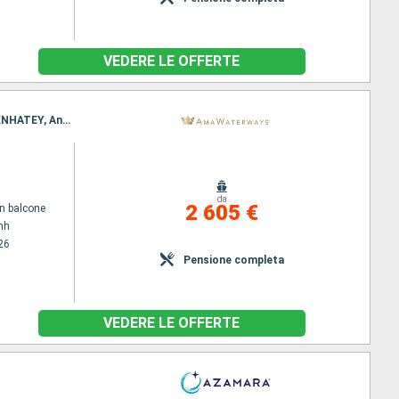
VEDERE LE OFFERTE
Itinerario : Ho Chi Minh, My Tho, Cai Be, Sa Dec, Tan Chau, Phnom Penh, Oudong, Phnom Penh, OKNHATEY, Angkor Ban, Kampong Cham, Siem Reap
da
2 605 €
n balcone
nh
26
Pensione completa
VEDERE LE OFFERTE