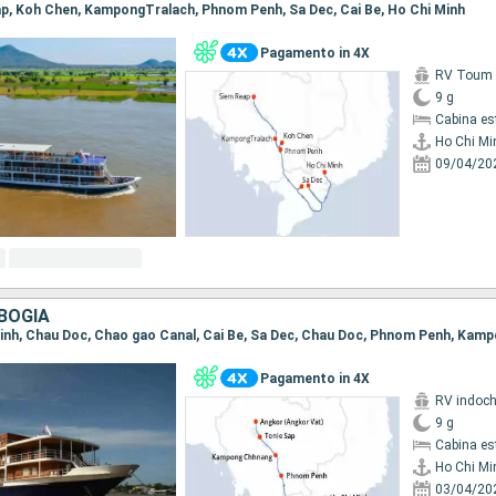
eap, Koh Chen, KampongTralach, Phnom Penh, Sa Dec, Cai Be, Ho Chi Minh
Pagamento in 4X
RV Toum T
9 g
Cabina es
Ho Chi Mi
09/04/20
BOGIA
Pagamento in 4X
RV indoch
9 g
Cabina es
Ho Chi Mi
03/04/20