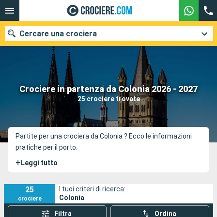
Cercare una crociera
Le nostre destinazioni
Crociere in partenza da Colonia 2026 - 2027
25 crociere trovate
Mesi di partenza
Porti
Compagnie
Partite per una crociera da Colonia ? Ecco le informazioni
pratiche per il porto.
Ricerca
+
Leggi tutto
25
I tuoi criteri di ricerca:
Colonia
crociere
Filtra
Ordina