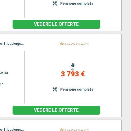
Pensione completa
VEDERE LE OFFERTE
Itinerario : Basilea, Amsterdam, Breisach, Amsterdam, Utrecht, Strasburgo, Amsterdam, Dusseldorf, Ludwigshafen, Rhine Gorge, Rudesheim, Ludwigshafen, Rudesheim, Rhine Gorge, Lahnstein, Dusseldorf, Strasburgo, Monheim, Utrecht, Breisach, Amsterdam, Basilea
da
3 793 €
terna
27
Pensione completa
VEDERE LE OFFERTE
Itinerario : Basilea, Amsterdam, Breisach, Amsterdam, Utrecht, Strasburgo, Amsterdam, Dusseldorf, Ludwigshafen, Rhine Gorge, Rudesheim, Ludwigshafen, Rhine Gorge, Lahnstein, Strasburgo, Dusseldorf, Monheim, Utrecht, Breisach, Amsterdam, Basilea