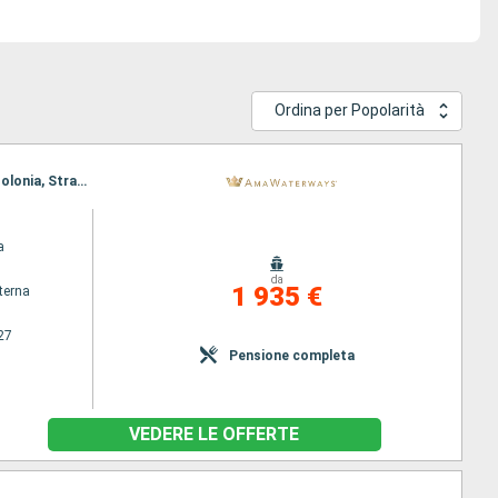
Ordina per Popolarità
Itinerario : Basilea, Amsterdam, Breisach, Strasburgo, Dusseldorf, Mainz, Ludwigshafen, Mainz, Colonia, Strasburgo, Amsterdam, Breisach, Basilea
a
da
1 935 €
terna
27
Pensione completa
VEDERE LE OFFERTE