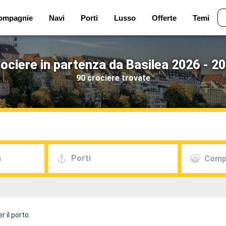
ompagnie
Navi
Porti
Lusso
Offerte
Temi
ociere in partenza da Basilea 2026 - 2
90 crociere trovate
a
Porti
Comp
 il porto.