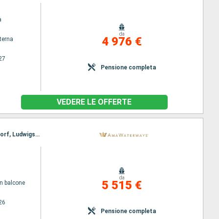
a
da
4 976 €
terna
27
Pensione completa
VEDERE LE OFFERTE
Itinerario : Basilea, Amsterdam, Breisach, Amsterdam, Utrecht, Strasburgo, Amsterdam, Dusseldorf, Ludwigshafen, Rhine Gorge, Rudesheim, Ludwigshafen, Rudesheim, Rhine Gorge, Lahnstein, Dusseldorf, Strasburgo, Utrecht, Breisach, Amsterdam, Basilea
a
da
5 515 €
n balcone
26
Pensione completa