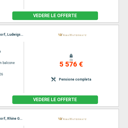
VEDERE LE OFFERTE
Itinerario : Basilea, Amsterdam, Breisach, Amsterdam, Utrecht, Strasburgo, Amsterdam, Dusseldorf, Ludwigshafen, Rhine Gorge, Rudesheim, Ludwigshafen, Rudesheim, Rhine Gorge, Lahnstein, Dusseldorf, Strasburgo, Utrecht, Breisach, Amsterdam, Basilea
a
da
5 576 €
n balcone
26
Pensione completa
VEDERE LE OFFERTE
Itinerario : Basilea, Amsterdam, Breisach, Amsterdam, Utrecht, Strasburgo, Amsterdam, Dusseldorf, Rhine Gorge, Ludwigshafen, Rudesheim, Ludwigshafen, Rudesheim, Rhine Gorge, Lahnstein, Strasburgo, Dusseldorf, Monheim, Utrecht, Breisach, Amsterdam, Basilea