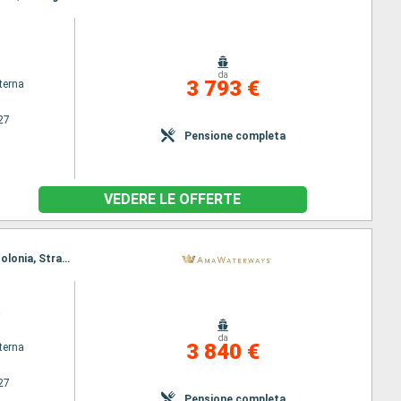
da
3 793 €
terna
27
Pensione completa
VEDERE LE OFFERTE
Itinerario : Basilea, Amsterdam, Breisach, Strasburgo, Dusseldorf, Mainz, Ludwigshafen, Mainz, Colonia, Strasburgo, Amsterdam, Breisach, Basilea
a
da
3 840 €
terna
27
Pensione completa