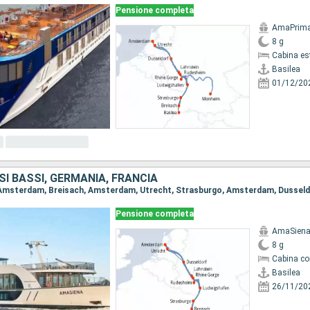
Pensione completa
AmaPrim
8 g
Cabina es
Basilea
01/12/20
SI BASSI, GERMANIA, FRANCIA
Pensione completa
AmaSien
8 g
Cabina co
Basilea
26/11/20