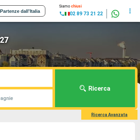
Siamo
chiusi
Partenze dall'Italia
02 89 73 21 22
027
Ricerca
agnie
Ricerca Avanzata