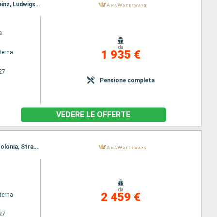
Itinerario : Basilea, Amsterdam, Breisach, Amsterdam, Dusseldorf, Strasburgo, Ludwigshafen, Mainz, Ludwigshafen, Mainz, Colonia, Strasburgo, Amsterdam, Breisach, Basilea
a
da
1 935 €
terna
27
Pensione completa
VEDERE LE OFFERTE
Itinerario : Basilea, Amsterdam, Breisach, Strasburgo, Dusseldorf, Mainz, Ludwigshafen, Mainz, Colonia, Strasburgo, Amsterdam, Breisach, Basilea
a
da
2 459 €
terna
27