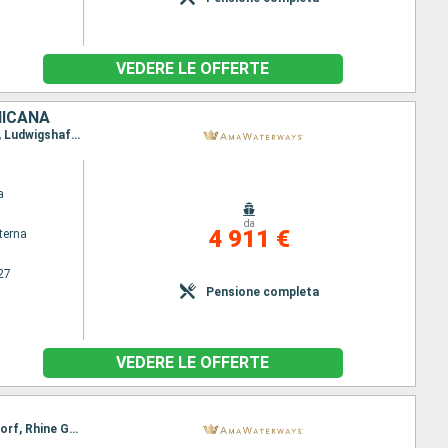
VEDERE LE OFFERTE
NICANA
Itinerario : Basilea, Amsterdam, Breisach, Amsterdam, Utrecht, Strasburgo, Hellevoetsluis, Gand, Ludwigshafen, Rudesheim, Bruxelles, Rhine Gorge, Lahnstein, Anversa, Monheim, Dusseldorf, Utrecht, Dordrecht, Amsterdam, Utrecht, Dusseldorf, Hellevoetsluis, Rhine Gorge, Gand, Rudesheim, Bruxelles, Ludwigshafen, Anversa, Strasburgo, Dordrecht, Breisach, Amsterdam, Basilea
a
da
4 911 €
terna
27
Pensione completa
VEDERE LE OFFERTE
Itinerario : Basilea, Amsterdam, Breisach, Amsterdam, Utrecht, Amsterdam, Strasburgo, Dusseldorf, Rhine Gorge, Ludwigshafen, Rudesheim, Ludwigshafen, Rudesheim, Rhine Gorge, Lahnstein, Dusseldorf, Strasburgo, Monheim, Utrecht, Breisach, Amsterdam, Basilea