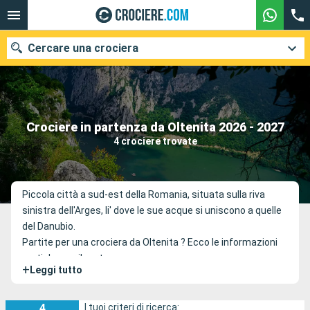
Cercare una crociera
Le nostre destinazioni
Crociere in partenza da Oltenita 2026 - 2027
4 crociere trovate
Mesi di partenza
Porti
Compagnie
Piccola città a sud-est della Romania, situata sulla riva
sinistra dell'Arges, li' dove le sue acque si uniscono a quelle
Ricerca
del Danubio.
Partite per una crociera da Oltenita ? Ecco le informazioni
pratiche per il porto.
+
Leggi tutto
4
I tuoi criteri di ricerca: