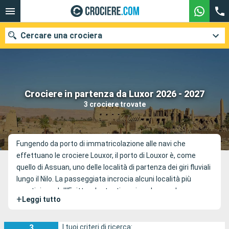
Cercare una crociera
Le nostre destinazioni
Crociere in partenza da Luxor 2026 - 2027
3 crociere trovate
Mesi di partenza
Porti
Compagnie
Fungendo da porto di immatricolazione alle navi che
effettuano le crociere Louxor, il porto di Louxor è, come
Ricerca
quello di Assuan, uno delle località di partenza dei giri fluviali
lungo il Nilo. La passeggiata incrocia alcuni località più
prestigiose dell'Egitto, che testimoniano la grande
+
Leggi tutto
ricchezza storica del paese. Sulle due rive del fiume si
ergono di tempi splendidi ereditati del tempo dei faraoni. Fra
loro, si può citare tra l'altro il tempio di Karnak, il tempio di
3
I tuoi criteri di ricerca: