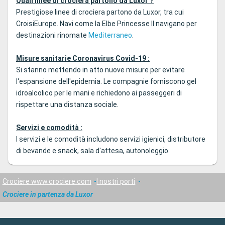
Quali linee di crociera partono da Luxor ?
Prestigiose linee di crociera partono da Luxor, tra cui
CroisiEurope. Navi come la Elbe Princesse II navigano per
destinazioni rinomate
Mediterraneo
.
Misure sanitarie Coronavirus Covid-19 :
Si stanno mettendo in atto nuove misure per evitare
l'espansione dell'epidemia. Le compagnie forniscono gel
idroalcolico per le mani e richiedono ai passeggeri di
rispettare una distanza sociale.
Servizi e comodità :
I servizi e le comodità includono servizi igienici, distributore
di bevande e snack, sala d'attesa, autonoleggio.
Crociere www.crociere.com
I nostri porti
Crociere in partenza da Luxor