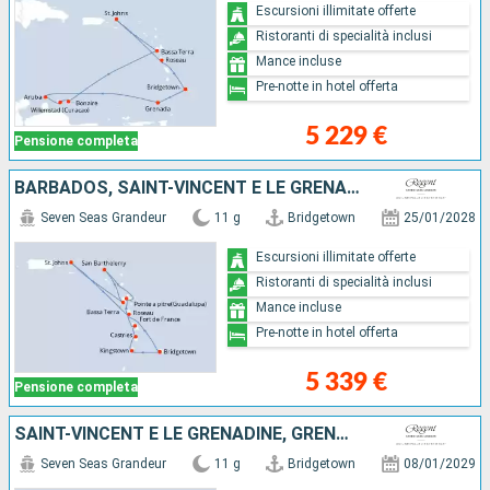
Escursioni illimitate offerte
Ristoranti di specialità inclusi
Mance incluse
Pre-notte in hotel offerta
5 229 €
Pensione completa
BARBADOS, SAINT-VINCENT E LE GRENADINE, SANTA LUCIA, MARTINICA, GUADALUPA, FRANCIA, STATI UNITI, DOMINICA
Seven Seas Grandeur
11 g
Bridgetown
25/01/2028
Escursioni illimitate offerte
Ristoranti di specialità inclusi
Mance incluse
Pre-notte in hotel offerta
5 339 €
Pensione completa
SAINT-VINCENT E LE GRENADINE, GRENADA, SANTA LUCIA, MARTINICA, FRANCIA, GUADALUPA, STATI UNITI, DOMINICA, BARBADOS
Seven Seas Grandeur
11 g
Bridgetown
08/01/2029