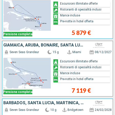
Escursioni illimitate offerte
Ristoranti di specialità inclusi
Mance incluse
Pre-notte in hotel offerta
5 879 €
Pensione completa
GIAMAICA, ARUBA, BONAIRE, SANTA LUCIA, BARBADOS, MARTINICA, GUADALUPA, STATI UNITI
Seven Seas Grandeur
15 g
Miami
08/12/2027
Escursioni illimitate offerte
Ristoranti di specialità inclusi
Mance incluse
Pre-notte in hotel offerta
7 119 €
Pensione completa
BARBADOS, SANTA LUCIA, MARTINICA, DOMINICA, GUADALUPA, FRANCIA, SAINT MARTIN, STATI UNITI
Seven Seas Grandeur
10 g
Bridgetown
24/02/2028