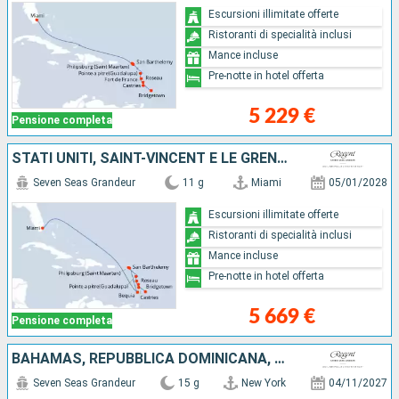
Escursioni illimitate offerte
Ristoranti di specialità inclusi
Mance incluse
Pre-notte in hotel offerta
5 229 €
Pensione completa
STATI UNITI, SAINT-VINCENT E LE GRENADINE, FRANCIA, SAINT MARTIN, GUADALUPA, DOMINICA, MARTINICA, SANTA LUCIA, BARBADOS
Seven Seas Grandeur
11 g
Miami
05/01/2028
Escursioni illimitate offerte
Ristoranti di specialità inclusi
Mance incluse
Pre-notte in hotel offerta
5 669 €
Pensione completa
BAHAMAS, REPUBBLICA DOMINICANA, ARUBA, GIAMAICA, ISOLE CAYMAN, STATI UNITI
Seven Seas Grandeur
15 g
New York
04/11/2027