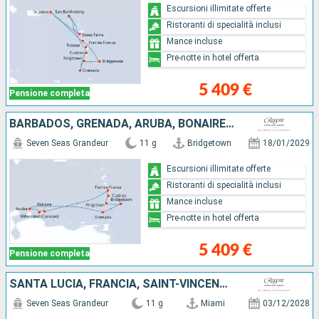
Escursioni illimitate offerte
Ristoranti di specialità inclusi
Mance incluse
Pre-notte in hotel offerta
5 409 €
Pensione completa
BARBADOS, GRENADA, ARUBA, BONAIRE, MARTINICA, SANTA LUCIA, SAINT-VINCENT E LE GRENADINE
Seven Seas Grandeur
11 g
Bridgetown
18/01/2029
Escursioni illimitate offerte
Ristoranti di specialità inclusi
Mance incluse
Pre-notte in hotel offerta
5 409 €
Pensione completa
SANTA LUCIA, FRANCIA, SAINT-VINCENT E LE GRENADINE, STATI UNITI
Seven Seas Grandeur
11 g
Miami
03/12/2028