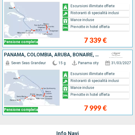
Escursioni illimitate offerte
Ristoranti di specialità inclusi
Mance incluse
Pre-notte in hotel offerta
7 339 €
Pensione completa
PANAMA, COLOMBIA, ARUBA, BONAIRE, GRENADA, SANTA LUCIA, FRANCIA, SAINT-VINCENT E LE GRENADINE, STATI UNITI
Seven Seas Grandeur
15 g
Panama city
31/03/2027
Escursioni illimitate offerte
Ristoranti di specialità inclusi
Mance incluse
Pre-notte in hotel offerta
7 999 €
Pensione completa
Info Navi