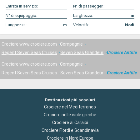
Entrata in servizio:
N° di passeggeri:
N° di equipaggio:
Larghezza:
m
Lunghezza:
m
Velocità:
Nodi
Crociere www.crociere.com
Compagnie
Regent Seven Seas Cruises
Seven Seas Grandeur
Crociere Antille
Crociere www.crociere.com
Compagnie
Regent Seven Seas Cruises
Seven Seas Grandeur
Crociere Antille
Destinazioni più popolari
Crociere nel Mediterraneo
Crociere nelle isole greche
Crociere ai Caraibi
Crociere Flordi e Scandinavia
Crociere in Nord Europa