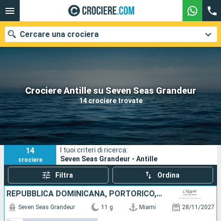
Cercare una crociera
Le nostre destinazioni
Crociere Antille su Seven Seas Grandeur
14 crociere trovate
Mesi di partenza
Porti
Compagnie
14
I tuoi criteri di ricerca:
Ricerca
Seven Seas Grandeur - Antille
crociere
Filtra
Ordina
REPUBBLICA DOMINICANA, PORTORICO, SAINT MARTIN, FRANCIA, SAINT-VINCENT E LE GRENADINE, STATI UNITI
Seven Seas Grandeur
11 g
Miami
28/11/2027