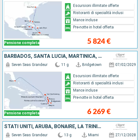
Escursioni illimitate offerte
Ristoranti di specialità inclusi
Mance incluse
Pre-notte in hotel offerta
5 824 €
Pensione completa
BARBADOS, SANTA LUCIA, MARTINICA, DOMINICA, GUADALUPA, FRANCIA, SAINT MARTIN, SAINT-VINCENT E LE GRENADINE, STATI UNITI
Seven Seas Grandeur
11 g
Bridgetown
07/02/2029
Escursioni illimitate offerte
Ristoranti di specialità inclusi
Mance incluse
Pre-notte in hotel offerta
6 269 €
Pensione completa
STATI UNITI, ARUBA, BONAIRE, LA TRINIDAD ETOBAGO, SAINT-VINCENT E LE GRENADINE, MARTINICA, DOMINICA, SANTA LUCIA, BARBADOS
Seven Seas Grandeur
13 g
Miami
27/12/2028