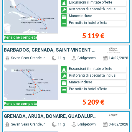
Escursioni illimitate offerte
Ristoranti di specialità inclusi
Mance incluse
Pre-notte in hotel offerta
5 119 €
Pensione completa
BARBADOS, GRENADA, SAINT-VINCENT E LE GRENADINE, SANTA LUCIA, MARTINICA, FRANCIA, GUADALUPA, STATI UNITI, DOMINICA
Seven Seas Grandeur
11 g
Bridgetown
14/02/2028
Escursioni illimitate offerte
Ristoranti di specialità inclusi
Mance incluse
Pre-notte in hotel offerta
5 209 €
Pensione completa
GRENADA, ARUBA, BONAIRE, GUADALUPA, STATI UNITI, DOMINICA, BARBADOS
Seven Seas Grandeur
11 g
Bridgetown
04/02/2028