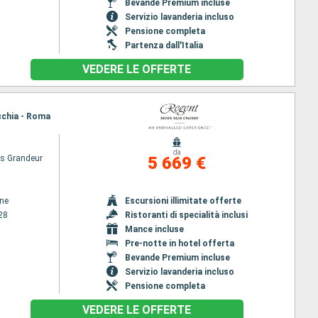
Bevande Premium incluse
Servizio lavanderia incluso
Pensione completa
Partenza dall'Italia
VEDERE LE OFFERTE
ecchia - Roma
da
s Grandeur
5 669 €
ene
Escursioni illimitate offerte
28
Ristoranti di specialità inclusi
Mance incluse
Pre-notte in hotel offerta
Bevande Premium incluse
Servizio lavanderia incluso
Pensione completa
VEDERE LE OFFERTE