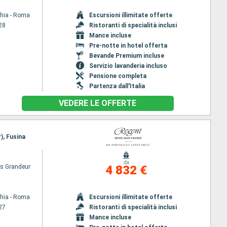
chia - Roma
Escursioni illimitate offerte
28
Ristoranti di specialità inclusi
Mance incluse
Pre-notte in hotel offerta
Bevande Premium incluse
Servizio lavanderia incluso
Pensione completa
Partenza dall'Italia
VEDERE LE OFFERTE
), Fusina
da
s Grandeur
4 832 €
chia - Roma
Escursioni illimitate offerte
27
Ristoranti di specialità inclusi
Mance incluse