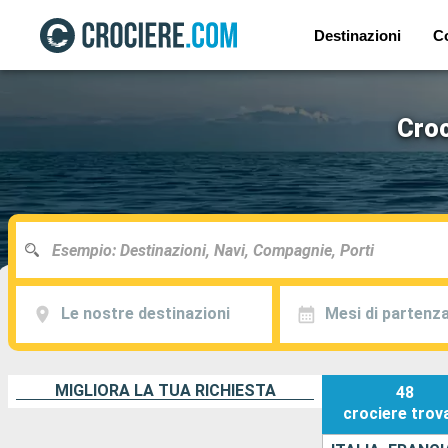
Destinazioni
C
Croc
Le nostre destinazioni
Mesi di partenz
MIGLIORA LA TUA RICHIESTA
48
crociere
trov