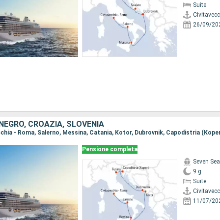
Suite
Civitavec
26/09/20
NEGRO, CROAZIA, SLOVENIA
ecchia - Roma, Salerno, Messina, Catania, Kotor, Dubrovnik, Capodistria (Koper
Pensione completa
Seven Sea
9 g
Suite
Civitavec
11/07/20