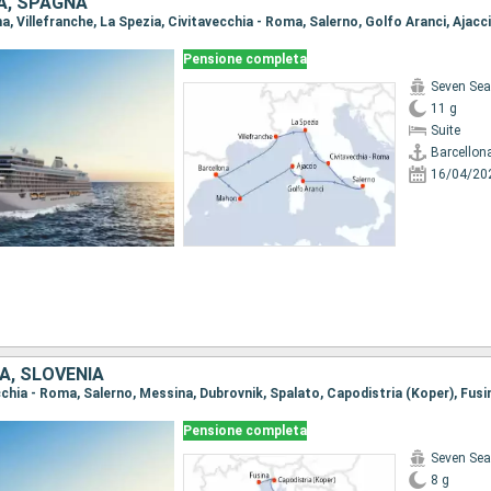
IA, SPAGNA
Pensione completa
Seven Sea
11 g
Suite
Barcellon
16/04/20
IA, SLOVENIA
ecchia - Roma, Salerno, Messina, Dubrovnik, Spalato, Capodistria (Koper), Fusi
Pensione completa
Seven Sea
8 g