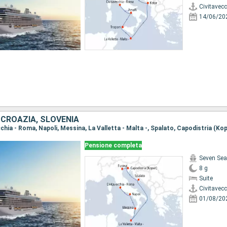
Civitavec
14/06/20
, CROAZIA, SLOVENIA
ecchia - Roma, Napoli, Messina, La Valletta - Malta -, Spalato, Capodistria (Kop
Pensione completa
Seven Sea
8 g
Suite
Civitavec
01/08/20