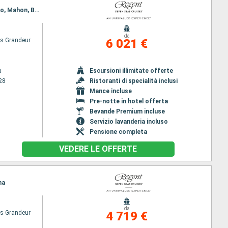
Itinerario : Barcellona, Villefranche, La Spezia, Civitavecchia - Roma, Salerno, Golfo Aranci, Ajaccio, Mahon, Barcellona
da
s Grandeur
6 021 €
a
Escursioni illimitate offerte
28
Ristoranti di specialità inclusi
Mance incluse
Pre-notte in hotel offerta
Bevande Premium incluse
Servizio lavanderia incluso
Pensione completa
VEDERE LE OFFERTE
na
da
s Grandeur
4 719 €