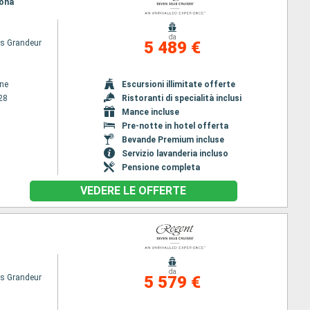
lona
da
s Grandeur
5 489 €
ene
Escursioni illimitate offerte
28
Ristoranti di specialità inclusi
Mance incluse
Pre-notte in hotel offerta
Bevande Premium incluse
Servizio lavanderia incluso
Pensione completa
VEDERE LE OFFERTE
da
s Grandeur
5 579 €