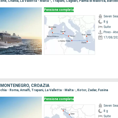
Atene, Chania, La Valletta - Malta -, Trapani, Cagliari, Palma di Maiorca, Barcel
Pensione completa
Seven Sea
8 g
Suite
Pireo - At
17/08/20
, MONTENEGRO, CROAZIA
cchia - Roma, Amalfi, Trapani, La Valletta - Malta -, Kotor, Zadar, Fusina
Pensione completa
Seven Sea
8 g
Suite