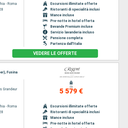
chia - Roma
Escursioni illimitate offerte
28
Ristoranti di specialità inclusi
Mance incluse
Pre-notte in hotel offerta
Bevande Premium incluse
Servizio lavanderia incluso
Pensione completa
Partenza dall'Italia
VEDERE LE OFFERTE
er), Fusina
da
s Grandeur
5 579 €
chia - Roma
Escursioni illimitate offerte
28
Ristoranti di specialità inclusi
Mance incluse
Pre-notte in hotel offerta