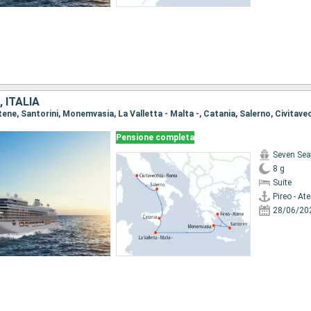
 ITALIA
 Atene, Santorini, Monemvasia, La Valletta - Malta -, Catania, Salerno, Civitav
Pensione completa
Seven Sea
8 g
Suite
Pireo - At
28/06/20