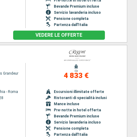
Pre-notte in hotel offerta
Bevande Premium incluse
Servizio lavanderia incluso
Pensione completa
Partenza dall'Italia
VEDERE LE OFFERTE
da
s Grandeur
4 833 €
chia - Roma
Escursioni illimitate offerte
28
Ristoranti di specialità inclusi
Mance incluse
Pre-notte in hotel offerta
Bevande Premium incluse
Servizio lavanderia incluso
Pensione completa
Partenza dall'Italia