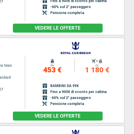
Fino a 900€ di sconto per cabina
27
-60% sul 2° passeggero
Pensione completa
VEDERE LE OFFERTE
+
the Seas
da
da
453 €
1 180 €
andard
BAMBINI DA 99€
27
Fino a 900€ di sconto per cabina
-60% sul 2° passeggero
Pensione completa
VEDERE LE OFFERTE