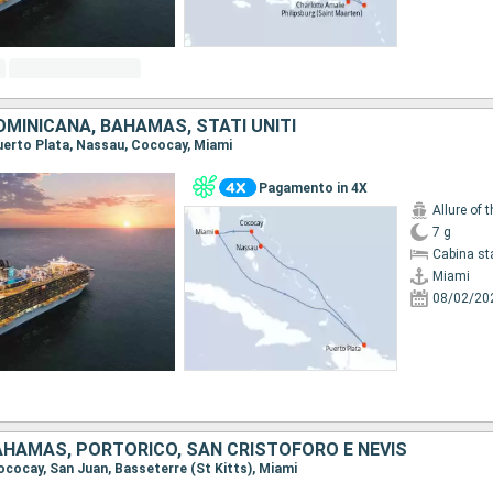
MINICANA, BAHAMAS, STATI UNITI
 Puerto Plata, Nassau, Cococay, Miami
Pagamento in 4X
Allure of 
7 g
Cabina st
Miami
08/02/20
BAHAMAS, PORTORICO, SAN CRISTOFORO E NEVIS
Cococay, San Juan, Basseterre (St Kitts), Miami