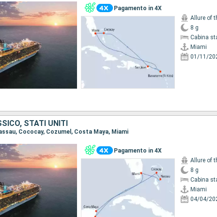
Pagamento in 4X
Allure of 
8 g
Cabina st
Miami
01/11/20
ICO, STATI UNITI
 Nassau, Cococay, Cozumel, Costa Maya, Miami
Pagamento in 4X
Allure of 
8 g
Cabina st
Miami
04/04/20