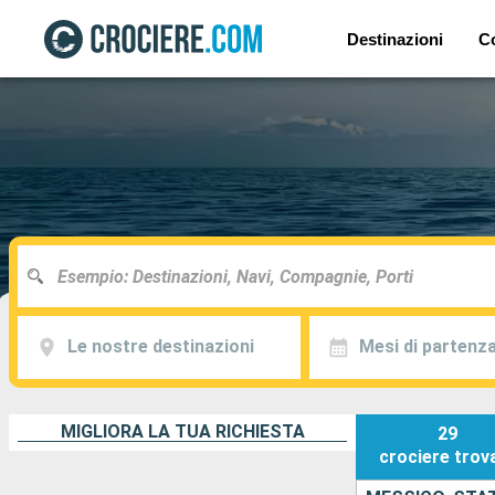
Destinazioni
C
Le nostre destinazioni
Mesi di partenz
MIGLIORA LA TUA RICHIESTA
29
crociere
trov