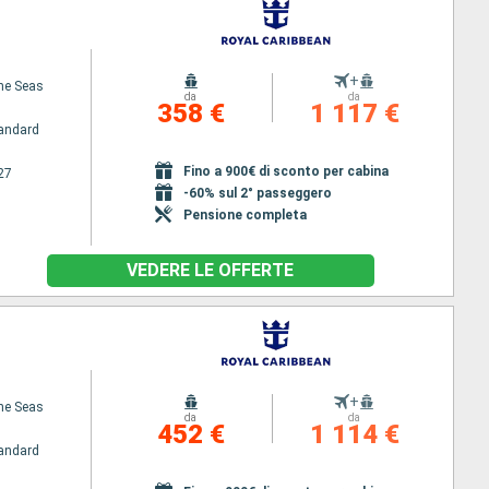
+
the Seas
da
da
358 €
1 117 €
andard
Fino a 900€ di sconto per cabina
27
-60% sul 2° passeggero
Pensione completa
VEDERE LE OFFERTE
+
the Seas
da
da
452 €
1 114 €
andard