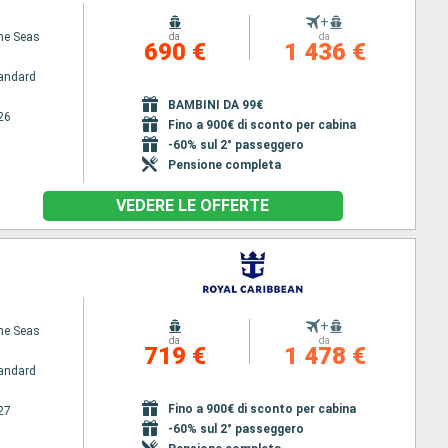
+
the Seas
da
da
690 €
1 436 €
andard
BAMBINI DA 99€
26
Fino a 900€ di sconto per cabina
-60% sul 2° passeggero
Pensione completa
VEDERE LE OFFERTE
+
the Seas
da
da
719 €
1 478 €
andard
Fino a 900€ di sconto per cabina
27
-60% sul 2° passeggero