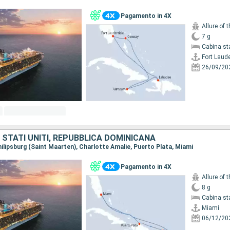
Pagamento in 4X
Allure of 
7 g
Cabina st
Fort Laud
26/09/20
 STATI UNITI, REPUBBLICA DOMINICANA
Philipsburg (Saint Maarten), Charlotte Amalie, Puerto Plata, Miami
Pagamento in 4X
Allure of 
8 g
Cabina st
Miami
06/12/20