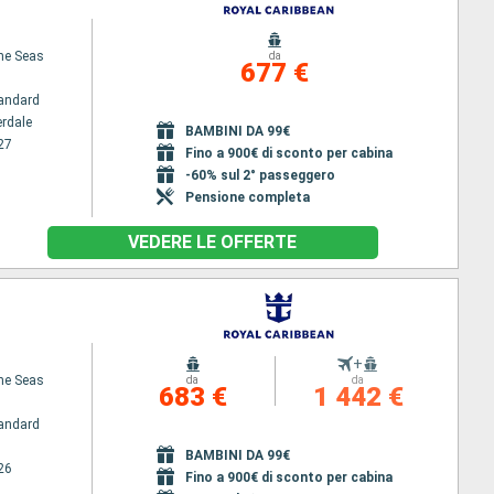
the Seas
da
677 €
andard
erdale
BAMBINI DA 99€
27
Fino a 900€ di sconto per cabina
-60% sul 2° passeggero
Pensione completa
VEDERE LE OFFERTE
+
the Seas
da
da
683 €
1 442 €
andard
BAMBINI DA 99€
26
Fino a 900€ di sconto per cabina