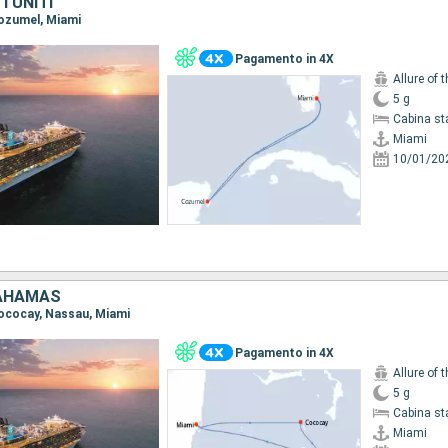
I UNITI
Cozumel, Miami
Pagamento in 4X
Allure of 
5 g
Cabina st
Miami
10/01/20
BAHAMAS
 Cococay, Nassau, Miami
Pagamento in 4X
Allure of 
5 g
Cabina st
Miami