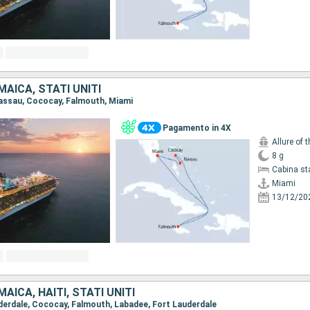
AICA, STATI UNITI
 Nassau, Cococay, Falmouth, Miami
Pagamento in 4X
Allure of 
8 g
Cabina st
Miami
13/12/20
AICA, HAITI, STATI UNITI
auderdale, Cococay, Falmouth, Labadee, Fort Lauderdale