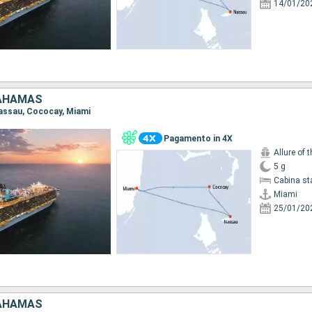
14/01/20
BAHAMAS
 Nassau, Cococay, Miami
Pagamento in 4X
Allure of 
5 g
Cabina st
Miami
25/01/20
BAHAMAS