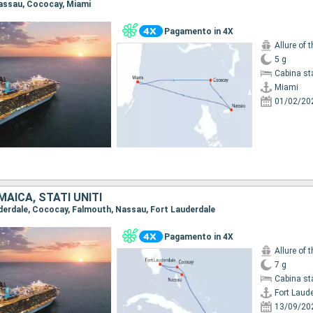
 Nassau, Cococay, Miami
Pagamento in 4X
Allure of 
5 g
Cabina st
Miami
01/02/20
AICA, STATI UNITI
auderdale, Cococay, Falmouth, Nassau, Fort Lauderdale
Pagamento in 4X
Allure of 
7 g
Cabina st
Fort Laud
13/09/20