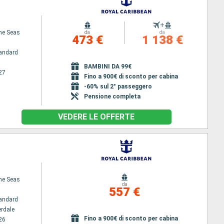
+
the Seas
da
da
473 €
1 138 €
andard
BAMBINI DA 99€
27
Fino a 900€ di sconto per cabina
-60% sul 2° passeggero
Pensione completa
VEDERE LE OFFERTE
the Seas
da
557 €
andard
erdale
Fino a 900€ di sconto per cabina
26