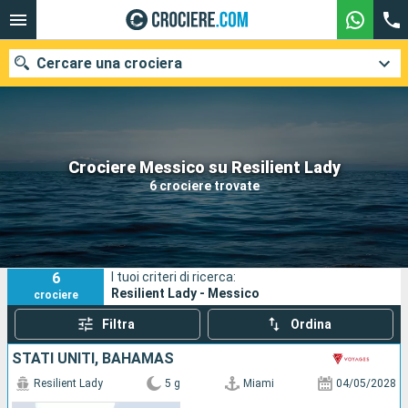
Cercare una crociera
Le nostre destinazioni
Crociere Messico su Resilient Lady
6 crociere trovate
Mesi di partenza
Porti
Compagnie
6
I tuoi criteri di ricerca:
Ricerca
Resilient Lady - Messico
crociere
Filtra
Ordina
STATI UNITI, BAHAMAS
Resilient Lady
5 g
Miami
04/05/2028