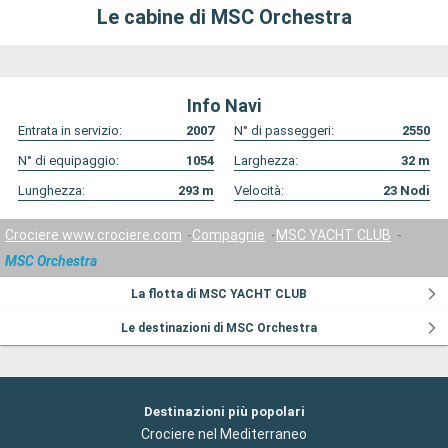
Le cabine di MSC Orchestra
Info Navi
Entrata in servizio:
2007
N° di passeggeri:
2550
N° di equipaggio:
1054
Larghezza:
32
m
Lunghezza:
293
m
Velocità:
23
Nodi
Crociere www.crociere.com
Compagnie
MSC YACHT CLUB
MSC Orchestra
La flotta di MSC YACHT CLUB
Le destinazioni di MSC Orchestra
Destinazioni più popolari
Crociere nel Mediterraneo