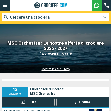
Cercare una crociera
MSC Orchestra : Le nostre offerte di crociere
Le nostre destinazioni
2026 - 2027
12 crociere trovate
Mesi di partenza
Porti
Compagnie
Mostra le altre 3 foto
Ricerca
12
I tuoi criteri di ricerca:
MSC Orchestra
crociere
Filtra
Ordina