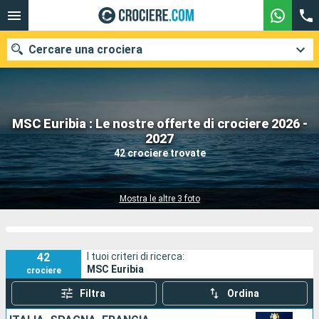
Cercare una crociera
MSC Euribia : Le nostre offerte di crociere 2026 -
Le nostre destinazioni
2027
42 crociere trovate
Mesi di partenza
Porti
Compagnie
Mostra le altre 3 foto
Ricerca
42
I tuoi criteri di ricerca:
MSC Euribia
crociere
Filtra
Ordina