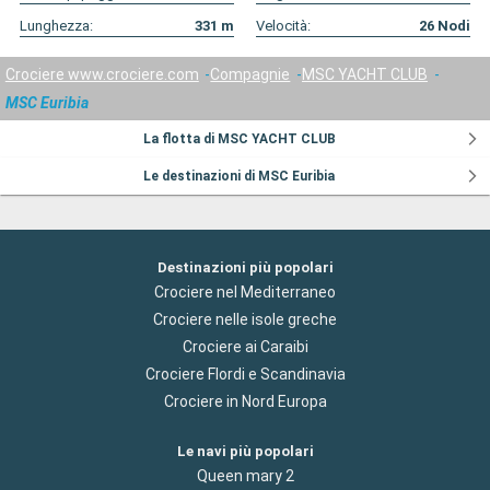
Lunghezza:
331
m
Velocità:
26
Nodi
Crociere www.crociere.com
Compagnie
MSC YACHT CLUB
MSC Euribia
La flotta di MSC YACHT CLUB
Le destinazioni di MSC Euribia
Destinazioni più popolari
Crociere nel Mediterraneo
Crociere nelle isole greche
Crociere ai Caraibi
Crociere Flordi e Scandinavia
Crociere in Nord Europa
Le navi più popolari
Queen mary 2