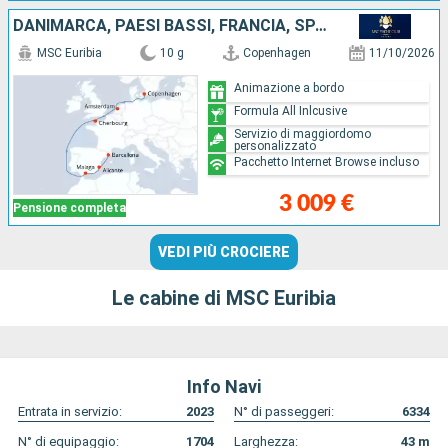
DANIMARCA, PAESI BASSI, FRANCIA, SPAGNA
MSC Euribia
10 g
Copenhagen
11/10/2026
Animazione a bordo
Formula All Inlcusive
Servizio di maggiordomo
personalizzato
Pacchetto Internet Browse incluso
3 009 €
Pensione completa
VEDI PIÙ CROCIERE
Le cabine di MSC Euribia
Info Navi
Entrata in servizio:
2023
N° di passeggeri:
6334
N° di equipaggio:
1704
Larghezza:
43
m