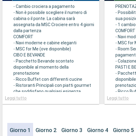
- Cambio crociera a pagamento
PRENOTAZ
- Non è possibile scegliere il numero di
- Possibili
cabina o il ponte. La cabina sarà
sua posiz
assegnata da MSC Crociere entro 4 giorni
- 1 cambio
dalla partenza
COMFORT
COMFORT
- Navi mod
- Navi moderne e cabine eleganti
- MSC for 
- MSC for Me (ove disponibile)
- Room Se
CIBO E BEVANDE
pagament
- Pacchetto Bevande scontato
- Colazion
disponibile al momento della
PASTI E 
prenotazione
- Pacchet
- Ricco Buffet con differenti cucine
disponibil
- Ristoranti Principali con piatti gourmet
prenotazi
che soddisfano qualsiasi esigenza
- Ricco Bu
dietetica
- Ristorant
Leggi tutto
Leggi tutto
SPORT E INTRATTENIMENTO
che soddis
- Ricco programma di spettacoli teatrali
dietetica.
in stile Broadway
- Possibili
- Area piscine
per la cen
- Strutture sportive all'aperto
- 20% di s
Giorno 1
Giorno 2
Giorno 3
Giorno 4
Giorno 5
- Palestra perfettamente attrezzata con
Ristoranti