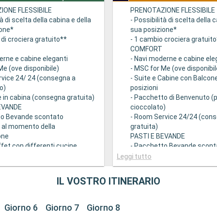
IONE FLESSIBILE
PRENOTAZIONE FLESSIBILE
tà di scelta della cabina e della
- Possibilità di scelta della 
ione*
sua posizione*
 di crociera gratuito**
- 1 cambio crociera gratuit
COMFORT
erne e cabine eleganti
- Navi moderne e cabine ele
Me (ove disponibile)
- MSC for Me (ove disponibil
rvice 24/ 24 (consegna a
- Suite e Cabine con Balcone 
o)
posizioni
e in cabina (consegna gratuita)
- Pacchetto di Benvenuto (
BEVANDE
cioccolato)
to Bevande scontato
- Room Service 24/24 (con
e al momento della
gratuita)
one
PASTI E BEVANDE
ffet con differenti cucine
- Pacchetto Bevande scont
i Principali con piatti gourmet
disponibile al momento dell
Leggi tutto
fano qualsiasi esigenza
prenotazione
- Ricco Buffet con different
IL VOSTRO ITINERARIO
tà di richiedere il turno preferito
- Ristoranti Principali con p
a (soggetto a disponibilità)
che soddisfano qualsiasi e
conto su un Pacchetto
dietetica
Giorno 6
Giorno 7
Giorno 8
 Tematici prepagato dedicato
- Orario libero per la cena 