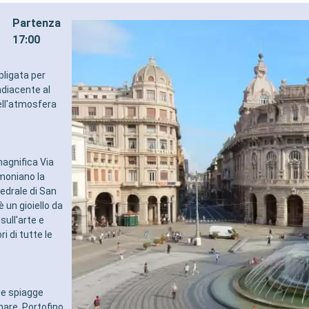
INTRATTENIMENTO
dining in un ristorante o ar
Partenza
ogramma di spettacoli teatrali
- 20% di sconto su un Pacc
roadway
Ristoranti Tematici prepag
17:00
cine
SPORT E INTRATTENIMEN
 sportive all'aperto
- Ricco programma di spetta
bligata per
a perfettamente attrezzata con
in stile Broadway
adiacente al
oramica
- Area piscine
ell'atmosfera
di intrattenimento per adulti e
- Strutture sportive all'aper
- Palestra perfettamente a
ricreative per bambini
vista panoramica
- Attività di intrattenimento
e qualificato e multilingue
bambini
magnifica Via
ILEGI
- ** Attività ricreative per 
imoniano la
SC Voyagers Club
RELAX E BENESSERE
tedrale di San
- Accesso libero al Top Excl
 un gioiello da
Solarium
sull'arte e
- Dotazioni per il relax in og
i di tutte le
(compresi accappatoio e ci
- Menù cuscini
- Accesso all'Area Termale (
adulti)
ue spiagge
- 40% di sconto su un pacc
mare. Portofino,