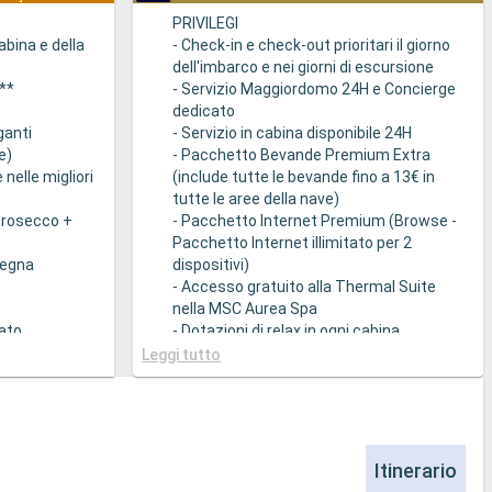
PRIVILEGI
cabina e della
- Check-in e check-out prioritari il giorno
dell'imbarco e nei giorni di escursione
o**
- Servizio Maggiordomo 24H e Concierge
dedicato
ganti
- Servizio in cabina disponibile 24H
e)
- Pacchetto Bevande Premium Extra
nelle migliori
(include tutte le bevande fino a 13€ in
tutte le aree della nave)
prosecco +
- Pacchetto Internet Premium (Browse -
Pacchetto Internet illimitato per 2
segna
dispositivi)
- Accesso gratuito alla Thermal Suite
nella MSC Aurea Spa
ato
- Dotazioni di relax in ogni cabina
a
(accappatoio e ciabattine)
Leggi tutto
- Ampia gamma di cuscini da scegliere
i cucine
nell'apposito Menù
iatti gourmet
- Altro servizi personali (servizio per
sigenza
fare/disfare i bagagli, quotidiano
consegnato direttamente in cabina su
Itinerario
con My Choice
richiesta)