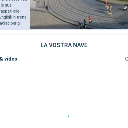
selezionato acquistato prim
 le sue
partenza della crociera
rappati alle
- 10% di sconto su tutti i t
gibili in treno
acquistati a bordo
adiso per gli
SERVIZI
- Personale qualificato e mu
- Imbarco prioritario e cons
bagagli
LA VOSTRA NAVE
ALTRI PRIVILEGI
- Punti MSC Voyagers Club
& video
C