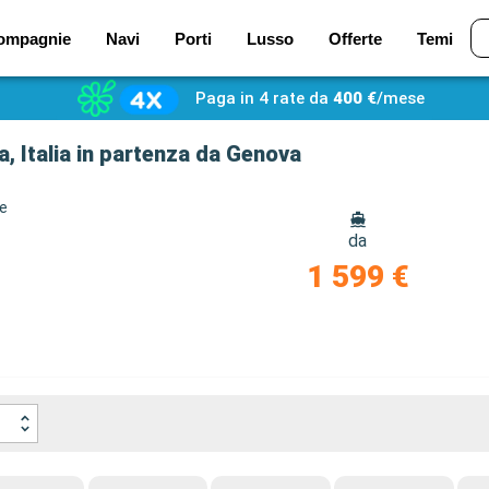
ompagnie
Navi
Porti
Lusso
Offerte
Temi
Paga in 4 rate da
400 €
/mese
, Italia in partenza da Genova
ze
da
1 599 €