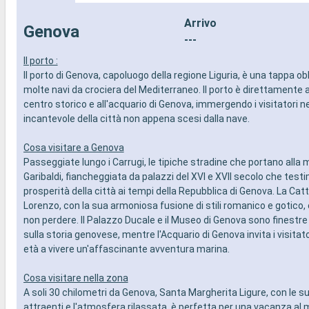
vista panoramica
SPORT E 
Arrivo
- Attività di intrattenimento per adulti e
- Ricco pr
Genova
bambini
in stile B
---
- Attività ricreative per bambini
- Area pis
Il porto :
SERVIZI
- Strutture
Il porto di Genova, capoluogo della regione Liguria, è una tappa ob
- Personale qualificato e multilingua
- Palestr
molte navi da crociera del Mediterraneo. Il porto è direttamente 
ALTRI PRIVILEGI
vista pan
centro storico e all'acquario di Genova, immergendo i visitatori n
- Punti MSC Voyagers Club
- Attività 
incantevole della città non appena scesi dalla nave.
bambini
- Attività 
SERVIZI
Cosa visitare a Genova
- Personal
Passeggiate lungo i Carrugi, le tipiche stradine che portano alla 
ALTRI PRIV
Garibaldi, fiancheggiata da palazzi del XVI e XVII secolo che test
- Punti M
prosperità della città ai tempi della Repubblica di Genova. La Cat
Lorenzo, con la sua armoniosa fusione di stili romanico e gotico, è
non perdere. Il Palazzo Ducale e il Museo di Genova sono finestre 
sulla storia genovese, mentre l'Acquario di Genova invita i visitator
età a vivere un'affascinante avventura marina.
Cosa visitare nella zona
A soli 30 chilometri da Genova, Santa Margherita Ligure, con le s
attraenti e l'atmosfera rilassata, è perfetta per una vacanza al 