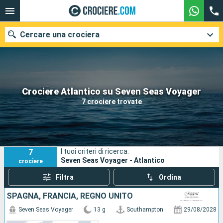
Cercare una crociera
Le nostre destinazioni
Crociere Atlantico su Seven Seas Voyager
7 crociere trovate
Mesi di partenza
Porti
Compagnie
7
I tuoi criteri di ricerca:
Ricerca
Seven Seas Voyager - Atlantico
crociere
Filtra
Ordina
SPAGNA, FRANCIA, REGNO UNITO
Seven Seas Voyager
13 g
Southampton
29/08/2028