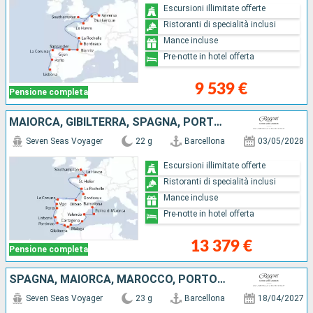
Escursioni illimitate offerte
Ristoranti di specialità inclusi
Mance incluse
Pre-notte in hotel offerta
9 539 €
Pensione completa
MAIORCA, GIBILTERRA, SPAGNA, PORTOGALLO, FRANCIA, REGNO UNITO
Seven Seas Voyager
22 g
Barcellona
03/05/2028
Escursioni illimitate offerte
Ristoranti di specialità inclusi
Mance incluse
Pre-notte in hotel offerta
13 379 €
Pensione completa
SPAGNA, MAIORCA, MAROCCO, PORTOGALLO, FRANCIA, REGNO UNITO
Seven Seas Voyager
23 g
Barcellona
18/04/2027