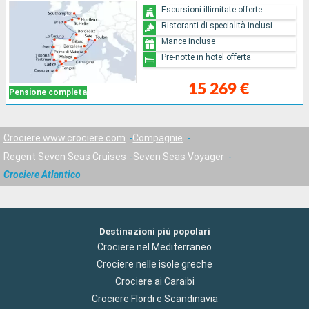
Escursioni illimitate offerte
Ristoranti di specialità inclusi
Mance incluse
Pre-notte in hotel offerta
15 269 €
Pensione completa
Crociere www.crociere.com
Compagnie
Regent Seven Seas Cruises
Seven Seas Voyager
Crociere Atlantico
Destinazioni più popolari
Crociere nel Mediterraneo
Crociere nelle isole greche
Crociere ai Caraibi
Crociere Flordi e Scandinavia