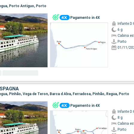
Regua, Porto Antiguo, Porto
Pagamento in 4X
Infante D
6 g
Cabina es
Porto
01/11/20
 SPAGNA
Regua, Pinhão, Vega de Teron, Barca d Alva, Ferradosa, Pinhão, Regua, Porto
Pagamento in 4X
Infante D
8 g
Cabina es
Porto