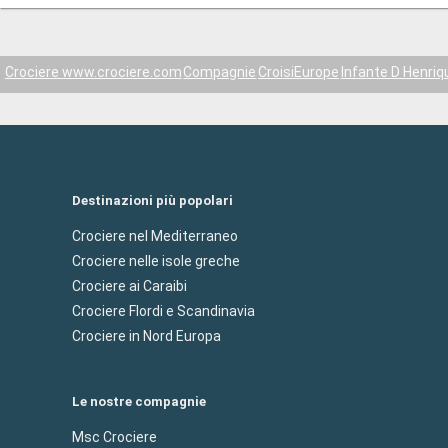
Crociere www.crociere.com
Compagnie
CroisiEurope
Infante D Henriq
Destinazioni più popolari
Crociere nel Mediterraneo
Crociere nelle isole greche
Crociere ai Caraibi
Crociere Flordi e Scandinavia
Crociere in Nord Europa
Le nostre compagnie
Msc Crociere