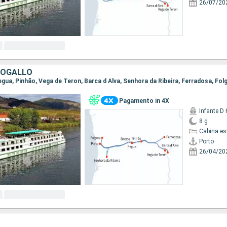
26/07/20
TOGALLO
Pagamento in 4X
Infante D
8 g
Cabina es
Porto
26/04/20