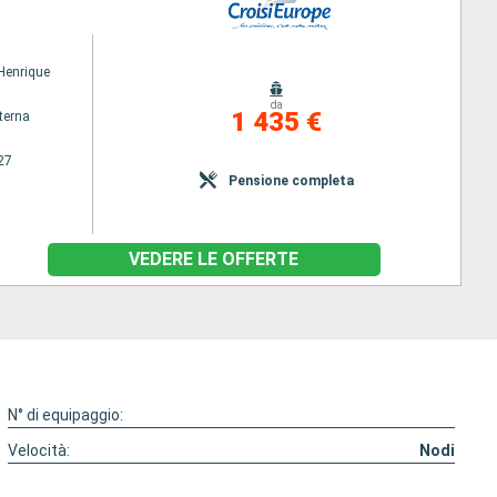
 Henrique
da
1 435 €
terna
27
Pensione completa
VEDERE LE OFFERTE
N° di equipaggio:
Velocità:
Nodi