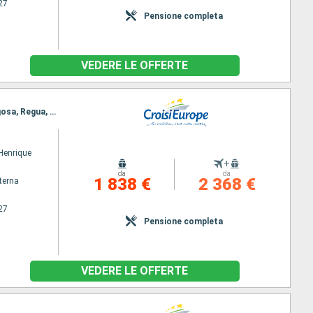
27
Pensione completa
VEDERE LE OFFERTE
Itinerario : Porto, Regua, Pinhão, Vega de Teron, Barca d Alva, Senhora da Ribeira, Ferradosa, Folgosa, Regua, Bitetos, Porto
 Henrique
+
da
da
1 838 €
2 368 €
terna
27
Pensione completa
VEDERE LE OFFERTE