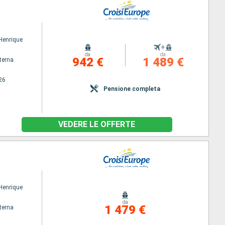
 Henrique
+
da
da
942 €
1 489 €
terna
26
Pensione completa
VEDERE LE OFFERTE
 Henrique
da
1 479 €
terna