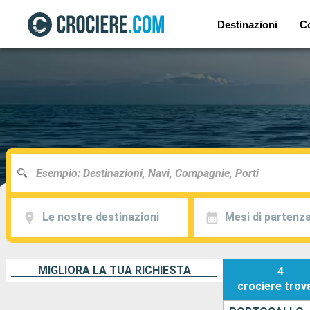
Destinazioni
C
Le nostre destinazioni
Mesi di partenz
MIGLIORA LA TUA RICHIESTA
4
crociere
trov