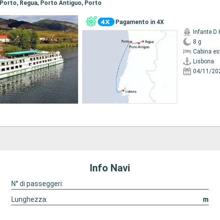
, Porto, Regua, Porto Antiguo, Porto
Pagamento in 4X
Infante D
8 g
Cabina es
Lisbona
04/11/20
Info Navi
N° di passeggeri:
Lunghezza:
m