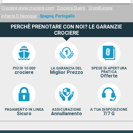
Crociere www.crociere.com
Crociere Duero
CroisiEurope
Infante D Henrique
Spagna, Portogallo
PERCHÈ PRENOTARE CON NOI? LE GARANZIE
CROCIERE
PIÙ DI 10 000
LA GARANZIA DEL
SPESE DI APERTURA
crociere
Miglior Prezzo
PRATICA
Offerte
PAGAMENTO IN LINEA
ASSICURAZIONE
A TUA DISPOSIZIONE
Sicuro
Annullamento
7/7 G