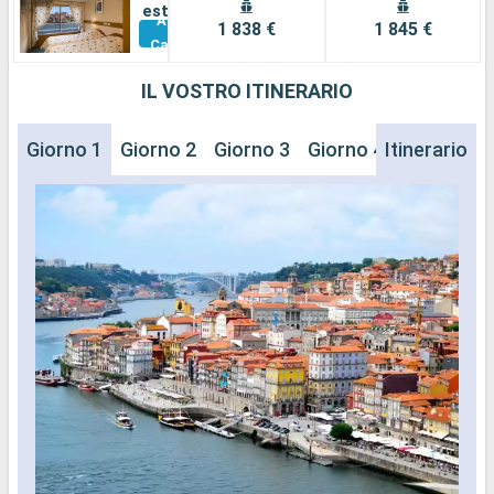
esterna
Altre
1 838 €
1 845 €
Cabine
IL VOSTRO ITINERARIO
Giorno 1
Giorno 2
Giorno 3
Giorno 4
Itinerario
Giorno 5