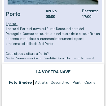
Arrivo
Partenza
Porto
00:00
17:00
Il porto :
I
Il porto di Porto si trova sul fiume Douro, nel nord del
I
Portogallo. Questo porto, situato nel cuore della città, offre un
P
accesso immediato ai numerosi monumenti e ponti
a
emblematici della città di Porto.
e
Cosa si può visitare a Porto?
C
Porto, famosa per il vino, l'architettura e la storia, è ricca di
P
tesori. Esplorate il quartiere della Ribeira, Patrimonio
t
dell'Umanità dell'UNESCO, con i suoi vicoli colorati e la vista sul
d
LA VOSTRA NAVE
Douro. Visitate la libreria Lello, una delle più belle al mondo, e la
D
Cattedrale di Porto. Scoprite le cantine di Porto a Vila Nova de
C
Foto & video
Attività
Descrittivo
Ponti
Cabine
Gaia, proprio di fronte alla città, per indimenticabili
G
degustazioni di vino. Per una vista panoramica della città,
d
salite sulla Torre dei Commessi o attraversate il Ponte Dom
s
Luís I.
L