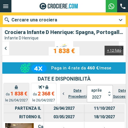
Cercare una crociera
Crociera Infante D Henrique: Spagna, Portogallo in partenza da Porto
Infante D Henrique
1 838 €
+ 12 foto
Le nostre destinazioni
Mesi di partenza
Paga in 4 rate da
460 €
/mese
Porti
Compagnie
DATE E DISPONIBILITÀ
+
aprile
Ricerca
Date
Date
1 838 €
2 368 €
da
da
Precedenti
Successi
2027
le 26/04/2027
le 26/04/2027
PARTENZA IL
26/04/2027
11/10/2027
RITORNO IL
03/05/2027
18/10/2027
Cabina