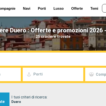
ompagnie
Navi
Porti
Lusso
Offerte
Temi
ere Duero : Offerte e promozioni 2026 
25 crociere trovate
a
Porti
Comp
I tuoi criteri di ricerca:
ate
Duero