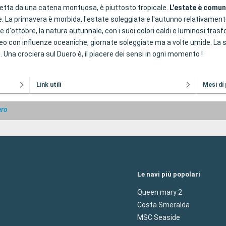
protetta da una catena montuosa, è piuttosto tropicale.
L'estate è comun
ne. La primavera è morbida, l'estate soleggiata e l'autunno relativamen
se d'ottobre, la natura autunnale, con i suoi colori caldi e luminosi 
eo con influenze oceaniche, giornate soleggiate ma a volte umide. La sta
na crociera sul Duero è, il piacere dei sensi in ogni momento !
Link utili
Mesi di
ero
Le navi più popolari
Queen mary 2
Costa Smeralda
MSC Seaside