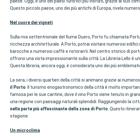
paese. Oggi, è uno dei paesi turistici più visitati, grazie al suo c
Questo piccolo paese, uno dei più antichi di Europa, rivela numerose
Nel cuore dei vigneti
Sulla riva settentrionale del fiume Duero, Porto fu chiamata Portus
ricchezza architetturale. A Porto, potrai visitare numerosi edifici
barocche e numerosi caffè e ristoranti. Nel centro storico di porto
offrono una vista impressionante sulla città. La Libreria Lello è u
Questa libreria, ancora oggi, è considerata uno dei più emblemati
La sera, i diversi quartieri della città si animano grazie ai numero
il Porto
. Il turismo enogastronomico della città è molto importante
famosa per le sue cantine, dove il vino Porto viene tenuto in grand
una regione con paesaggi naturali splendidi. Raggiungendo la città
nella parte più affascinante della zona di Porto
. Questo itinerar
stagione.
Un microclima