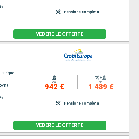
26
Pensione completa
VEDERE LE OFFERTE
 Henrique
+
da
da
942 €
1 489 €
terna
26
Pensione completa
VEDERE LE OFFERTE