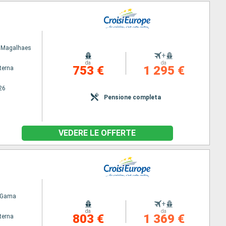
e Magalhaes
+
da
da
753 €
1 295 €
terna
26
Pensione completa
VEDERE LE OFFERTE
 Gama
+
da
da
803 €
1 369 €
terna