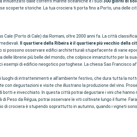
lima influenzato dalle correnti marine oceaniche e i suoi
300 giorni di sol
 scoperte storiche. La tua crociera ti porta fino a Porto, una delle citt
 Cale (Porto di Cale) dai Romani, oltre 2000 anni fa. La città classific
 medievali.
Il quartiere della Ribeira è il quartiere più vecchio della ci
 si possono osservare edifici architetturali stupefacente di varie epoche
na delle librerie più belle del mondo, che colpisce innanzitutto per la s
ci esempi di edificio neogotico portoghese. La chiesa Sao Francisco aff
si luoghi di intrattenimenti e all'ambiente festivo, che dura tutta la nott
 con degustazioni e visite che illustrano la produzione del vino. Prosegu
i botti e invecchiato. In questa città potrai degustare i vini che hanno 
 di Peso da Régua, potrai osservare le viti coltivate lungo il fiume. Fa
io di crociera è stupendo soprattutto in autunno, quando i vigneti sono pi