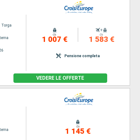
l Torga
+
da
da
1 007 €
1 583 €
terna
26
Pensione completa
VEDERE LE OFFERTE
da
1 145 €
terna