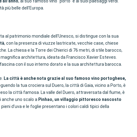
e all'anno
, al suo famoso vino "porto" e ai suoi paesaggi verdi.
à più belle dell'Europa.
ata al patrimonio mondiale dell'Unesco, si distingue con la sua
ttà
, con la presenza di viuzze lastricate, vecchie case, chiese
. La chiesa e la Torre dei Chierici di 76 metri, di stile barocco,
ua magnifica architettura, ideata da Francisco Xavier Esteves.
ascina con il suo interno dorato e la sua architettura barocca.
e.
La città è anche nota grazie al suo famoso vino portoghese,
endo la tua crociera sul Duero, la città di Gaia, vicino a Porto, è
reso la città famosa. La valle del Duero, attraversata dal fiume, è
rai anche uno scalo a
Pinhao, un villaggio pittoresco nascosto
eni d’uva e le foglie presentano i colori caldi tipici della