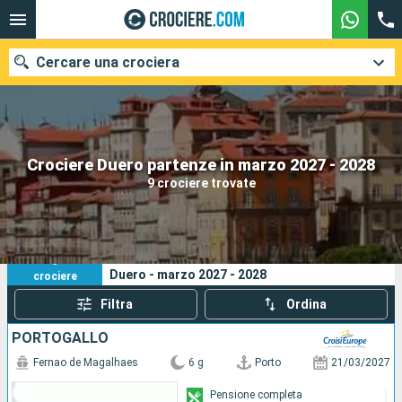
Cercare una crociera
Le nostre destinazioni
Crociere Duero partenze in marzo 2027 - 2028
9 crociere trovate
Mesi di partenza
Porti
Compagnie
9
I tuoi criteri di ricerca:
Duero - marzo 2027 - 2028
crociere
Ricerca
Filtra
Ordina
PORTOGALLO
Fernao de Magalhaes
6 g
Porto
21/03/2027
Pensione completa