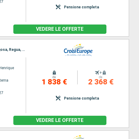
27
Pensione completa
VEDERE LE OFFERTE
Itinerario : Porto, Regua, Pinhão, Vega de Teron, Barca d Alva, Senhora da Ribeira, Ferradosa, Folgosa, Regua, Bitetos, Porto
 Henrique
+
da
da
1 838 €
2 368 €
terna
27
Pensione completa
VEDERE LE OFFERTE