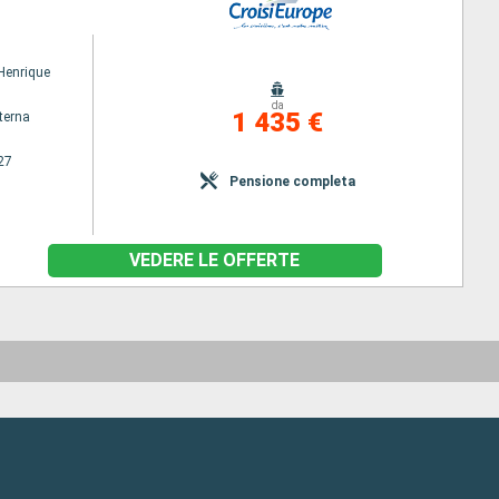
 Henrique
da
1 435 €
terna
27
Pensione completa
VEDERE LE OFFERTE