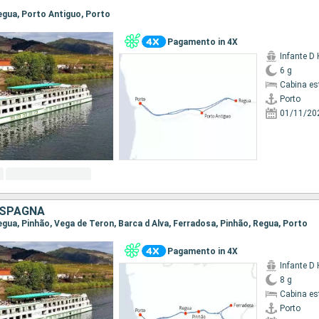
Regua, Porto Antiguo, Porto
Pagamento in 4X
Infante D
6 g
Cabina es
Porto
01/11/20
 SPAGNA
Regua, Pinhão, Vega de Teron, Barca d Alva, Ferradosa, Pinhão, Regua, Porto
Pagamento in 4X
Infante D
8 g
Cabina es
Porto