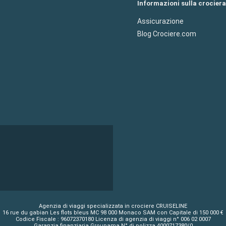
Informazioni sulla crociera
Assicurazione
Blog Crociere.com
Agenzia di viaggi specializzata in crociere CRUISELINE
16 rue du gabian Les flots bleus MC 98 000 Monaco SAM con Capitale di 150 000 €
Codice Fiscale : 96072370180 Licenza di agenzia di viaggi n° 006 02 0007
Garanzia finanziaria Groupama N° di polizza 4000717380/0