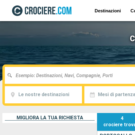
Destinazioni
C
C
Le nostre destinazioni
Mesi di partenz
MIGLIORA LA TUA RICHIESTA
4
crociere
trov