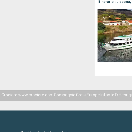
Itinerario : Lisbona
Crociere www.crociere.com
Compagnie
CroisiEurope
Infante D Henriq