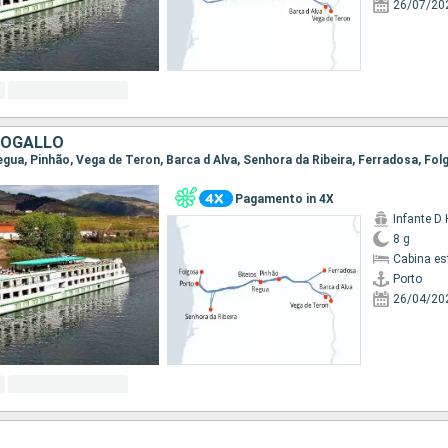
26/07/20
TOGALLO
Pagamento in 4X
Infante D
8 g
Cabina es
Porto
26/04/20