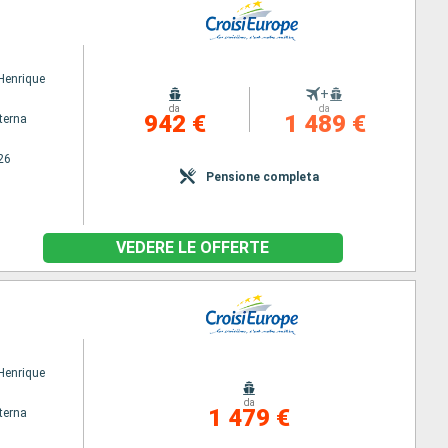
 Henrique
+
da
da
942 €
1 489 €
terna
26
Pensione completa
VEDERE LE OFFERTE
 Henrique
da
1 479 €
terna