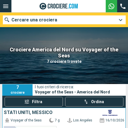
Cercare una crociera
Crociere America del Nord su Voyager of the
Le nostre destinazioni
Seas
7 crociere trovate
Mesi di partenza
Porti
Compagnie
7
I tuoi criteri di ricerca:
Ricerca
Voyager of the Seas - America del Nord
crociere
Filtra
Ordina
STATI UNITI, MESSICO
Voyager of the Seas
7 g
Los Angeles
16/10/2026