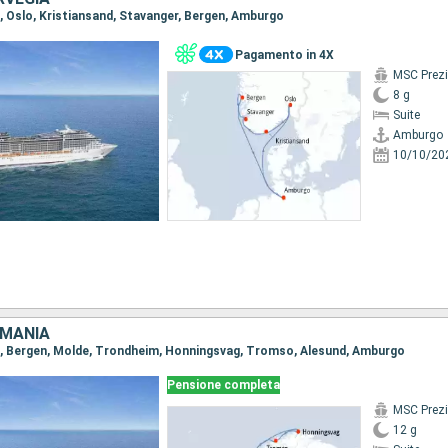
o, Oslo, Kristiansand, Stavanger, Bergen, Amburgo
Pagamento in 4X
MSC Prez
8 g
Suite
Amburgo
10/10/20
RMANIA
o, Bergen, Molde, Trondheim, Honningsvag, Tromso, Alesund, Amburgo
Pensione completa
MSC Prez
12 g