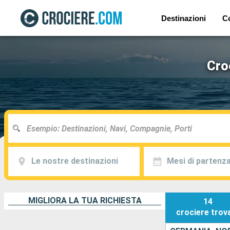
Destinazioni
C
Cro
Le nostre destinazioni
Mesi di partenz
MIGLIORA LA TUA RICHIESTA
14
crociere
trov