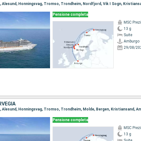
o, Alesund, Honningsvag, Tromso, Trondheim, Nordfjord, Vik I Sogn, Kristian
Pensione completa
MSC Prez
13 g
Suite
Amburgo
29/08/20
RVEGIA
o, Alesund, Honningsvag, Tromso, Trondheim, Molde, Bergen, Kristiansand, 
Pensione completa
MSC Prez
13 g
Suite