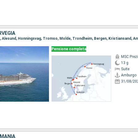
RVEGIA
o, Alesund, Honningsvag, Tromso, Molde, Trondheim, Bergen, Kristiansand, 
Pensione completa
MSC Prez
13 g
Suite
Amburgo
31/08/20
RMANIA