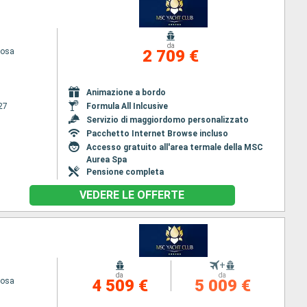
da
iosa
2 709 €
Animazione a bordo
27
Formula All Inlcusive
Servizio di maggiordomo personalizzato
Pacchetto Internet Browse incluso
Accesso gratuito all'area termale della MSC
Aurea Spa
Pensione completa
VEDERE LE OFFERTE
+
da
da
iosa
4 509 €
5 009 €