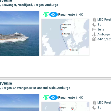
RVEGIA
o, Stavanger, Nordfjord, Bergen, Amburgo
Pagamento in 4X
MSC Prez
8 g
Suite
Amburgo
04/10/20
RVEGIA
o, Bergen, Stavanger, Kristiansand, Oslo, Amburgo
Pagamento in 4X
MSC Prez
8 g