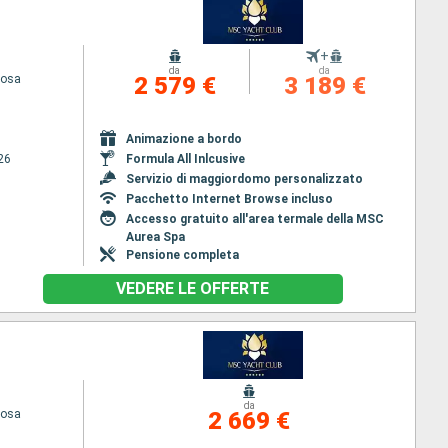
+
da
da
iosa
2 579 €
3 189 €
Animazione a bordo
26
Formula All Inlcusive
Servizio di maggiordomo personalizzato
Pacchetto Internet Browse incluso
Accesso gratuito all'area termale della MSC
Aurea Spa
Pensione completa
VEDERE LE OFFERTE
da
iosa
2 669 €