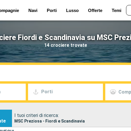
ompagnie
Navi
Porti
Lusso
Offerte
Temi
ciere Fiordi e Scandinavia su MSC Prez
14 crociere trovate
a
Porti
Comp
I tuoi criteri di ricerca:
ate
MSC Preziosa - Fiordi e Scandinavia