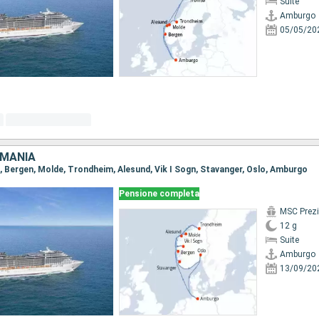
Suite
Amburgo
05/05/20
RMANIA
o, Bergen, Molde, Trondheim, Alesund, Vik I Sogn, Stavanger, Oslo, Amburgo
Pensione completa
MSC Prez
12 g
Suite
Amburgo
13/09/20