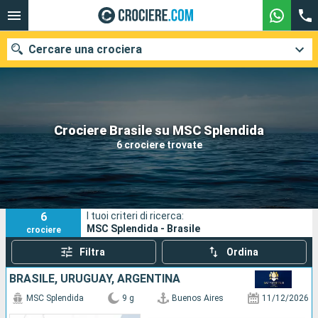
Cercare una crociera
Le nostre destinazioni
Crociere Brasile su MSC Splendida
6 crociere trovate
Mesi di partenza
Porti
Compagnie
6
I tuoi criteri di ricerca:
Ricerca
MSC Splendida - Brasile
crociere
Filtra
Ordina
BRASILE, URUGUAY, ARGENTINA
MSC Splendida
9 g
Buenos Aires
11/12/2026