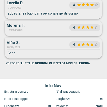
Lorella P.
4
30/05/2023
abbastanza buono ma personale gentilissimo
Morena T.
4
23/04/2023
Alfio S.
4
18/10/2022
Bene
VERDERE TUTTI LE OPINIONI CLIENTI DA MSC SPLENDIDA
Info Navi
Entrata in servizio:
N° di passeggeri:
N° di equipaggio:
Larghezza:
m
Lunghezza:
m
Velocità:
Nodi